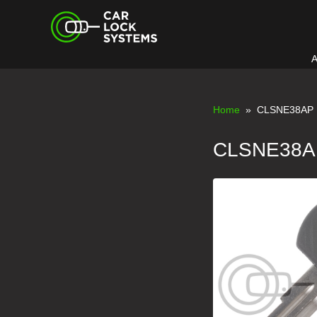
Skip
Car Lock Systems
to
content
A
Car Lock Systems
Home
» CLSNE38AP
CLSNE38A