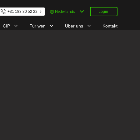
Kies
+31 183 30 52 22
Login
een
taal
CIP
Für wen
Über uns
Kontakt