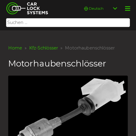
Skip
Car Lock Systems
Sprache
to
auswählen
content
Suchen
Car Lock Systems
nach:
Home
»
Kfz-Schlösser
» Motorhaubenschlösser
Motorhaubenschlösser