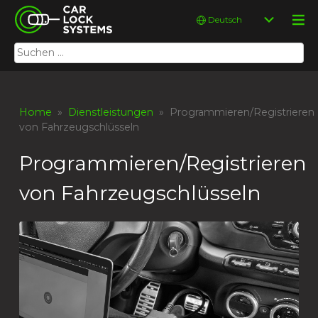
Skip
Car Lock Systems
Sprache
to
auswählen
content
Suchen
Car Lock Systems
nach:
Home
»
Dienstleistungen
» Programmieren/Registrieren
von Fahrzeugschlüsseln
Programmieren/Registrieren
von Fahrzeugschlüsseln