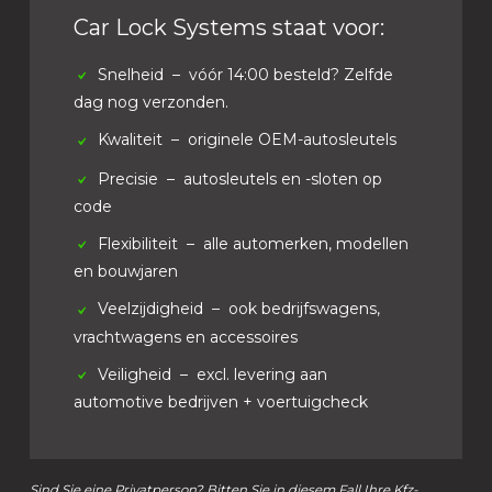
Car Lock Systems staat voor:
Snelheid
– vóór 14:00 besteld? Zelfde
dag nog verzonden.
Kwaliteit
– originele OEM-autosleutels
Precisie
– autosleutels en -sloten op
code
Flexibiliteit
– alle automerken, modellen
en bouwjaren
Veelzijdigheid
– ook bedrijfswagens,
vrachtwagens en accessoires
Veiligheid
– excl. levering aan
automotive bedrijven + voertuigcheck
Sind Sie eine Privatperson? Bitten Sie in diesem Fall Ihre Kfz-