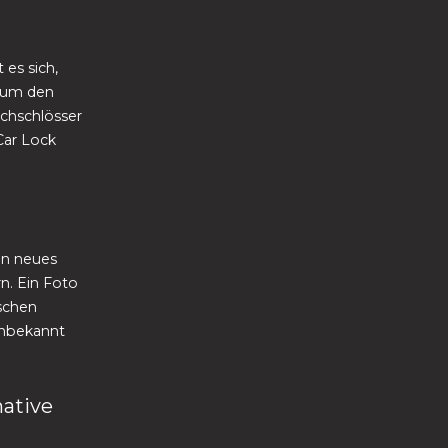
 es sich,
, um den
chschlösser
Car Lock
in neues
rn. Ein Foto
schen
unbekannt
native