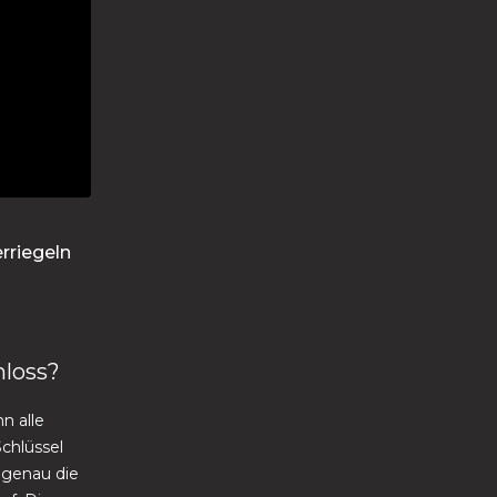
rriegeln
loss?
n alle
chlüssel
 genau die