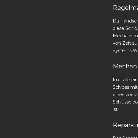
Regelmä
Da Handschu
diese Schl
Mechanismu
von Zeit zu
Systems Web
Mechani
Im Falle e
Schloss mit
eines vorh
Schlüsselco
ist.
Reparatu