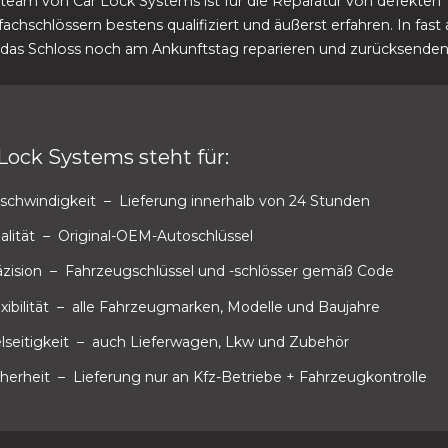
team von Car Lock Systems ist für die Reparatur von defekten
chschlössern bestens qualifiziert und äußerst erfahren. In fast a
 das Schloss noch am Ankunftstag reparieren und zurücksenden
Lock Systems steht für:
schwindigkeit
– Lieferung innerhalb von 24 Stunden
alität
– Original-OEM-Autoschlüssel
äzision
– Fahrzeugschlüssel und -schlösser gemäß Code
xibilität
– alle Fahrzeugmarken, Modelle und Baujahre
lseitigkeit
– auch Lieferwagen, Lkw und Zubehör
cherheit
– Lieferung nur an Kfz-Betriebe + Fahrzeugkontrolle