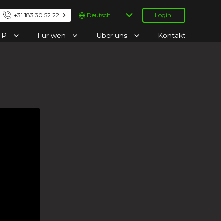
Sprache
+31 183 30 52 22
Login
auswählen
IP
Für wen
Über uns
Kontakt