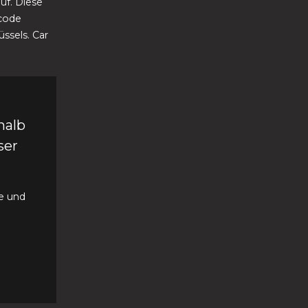
uf. Diese
lcode
ssels. Car
halb
ser
te und