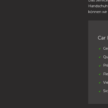
Das Service
Handschuhfa
können wir
Car 
Ge
Qu
Pr
Fle
Vie
Si