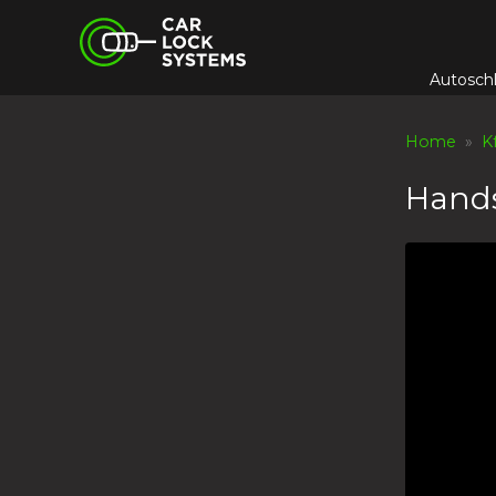
Skip
Car Lock Systems
to
content
Autosch
Car Lock Systems
Home
»
K
Hands