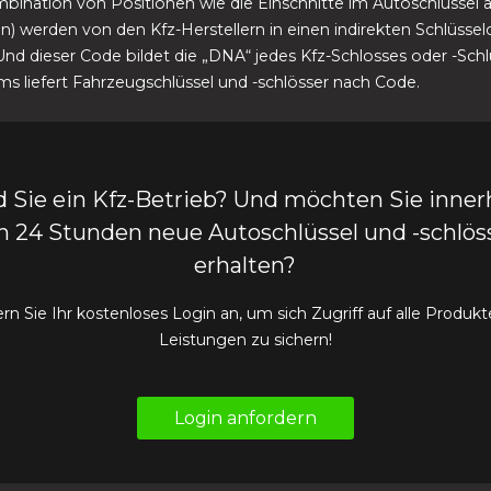
bination von Positionen wie die Einschnitte im Autoschlüssel a
n) werden von den Kfz-Herstellern in einen indirekten Schlüsse
Und dieser Code bildet die „DNA“ jedes Kfz-Schlosses oder -Schlü
s liefert Fahrzeugschlüssel und -schlösser nach Code.
d Sie ein Kfz-Betrieb? Und möchten Sie inner
n 24 Stunden neue Autoschlüssel und -schlös
erhalten?
rn Sie Ihr kostenloses Login an, um sich Zugriff auf alle Produk
Leistungen zu sichern!
Login anfordern