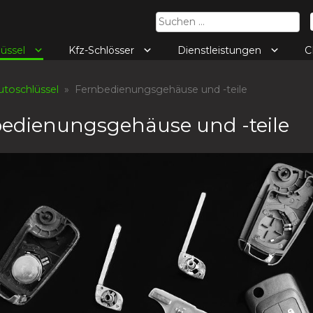
Suchen
nach:
lüssel
Kfz-Schlösser
Dienstleistungen
C
utoschlüssel
» Fernbedienungsgehäuse und -teile
edienungsgehäuse und -teile