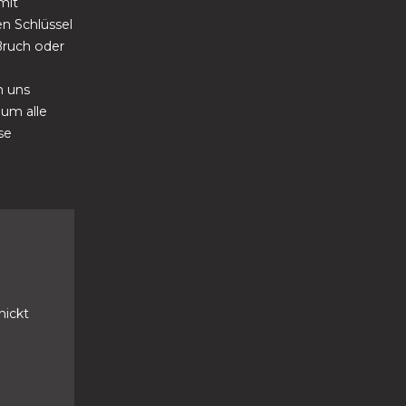
mit
en Schlüssel
 Bruch oder
n uns
um alle
se
hickt