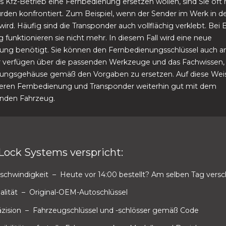
s Kfz-Betrieb eine Fernbedienung ersetzen wollen, sind Sie oft 
rden konfrontiert. Zum Beispiel, wenn der Sender im Werk in d
wird. Häufig sind die Transponder auch vollflächig verklebt. Bei
 funktionieren sie nicht mehr. In diesem Fall wird eine neue
ung benötigt. Sie können den Fernbedienungsschlüssel auch a
r verfügen über die passenden Werkzeuge und das Fachwissen, 
ungsgehäuse gemäß den Vorgaben zu ersetzen. Auf diese Wei
ren Fernbedienung und Transponder weiterhin gut mit dem
nden Fahrzeug.
Lock Systems verspricht:
schwindigkeit
– Heute vor 14:00 bestellt? Am selben Tag versc
alität
– Original-OEM-Autoschlüssel
äzision
– Fahrzeugschlüssel und -schlösser gemäß Code