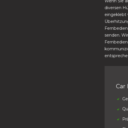
Wenn Sie al
diversen Hü
eingeklebt 
Überhitzung
Fernbedien
senden. Wi
Fernbedien
kommunizie
entspreche
Car 
Ge
Qu
Pr