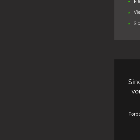
Fle
Vie
Si
Sin
vo
Forde