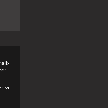
halb
ser
te und