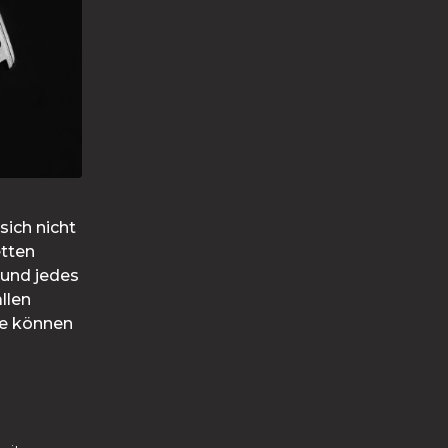
sich nicht
etten
 und jedes
llen
se können