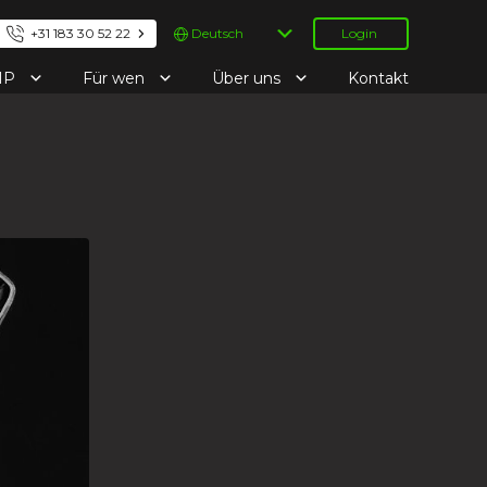
Sprache
+31 183 30 52 22
Login
auswählen
IP
Für wen
Über uns
Kontakt