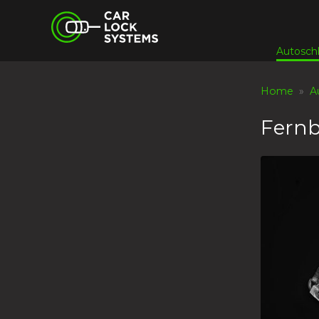
Skip
Car Lock Systems
to
content
Autosch
Car Lock Systems
Home
»
A
Fernb