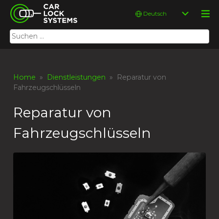
Skip
Car Lock Systems
Sprache
to
auswählen
content
Suchen
Car Lock Systems
nach:
Home
»
Dienstleistungen
» Reparatur von
Fahrzeugschlüsseln
Reparatur von
Fahrzeugschlüsseln