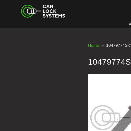
Skip
Car Lock Systems
to
content
A
Car Lock Systems
Home
» 10479774SK
10479774