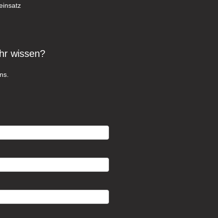
einsatz
hr wissen?
ns.