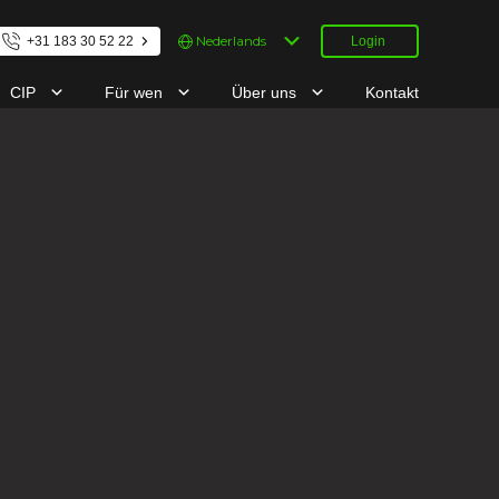
Kies
+31 183 30 52 22
Login
een
taal
CIP
Für wen
Über uns
Kontakt