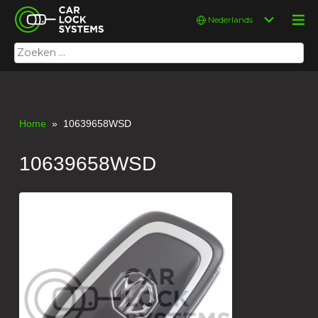
Skip
Car Lock Systems
Kies
to
een
content
taal
Zoeken
Car Lock Systems
naar:
Home
» 10639658WSD
10639658WSD