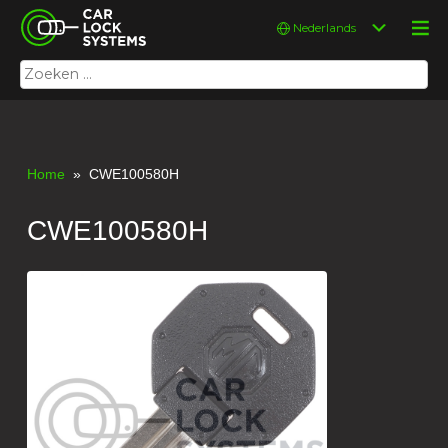
Skip
Car Lock Systems
Kies
to
een
content
taal
Zoeken
Car Lock Systems
naar:
Home
» CWE100580H
CWE100580H