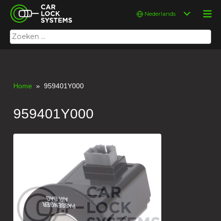
Skip
Car Lock Systems
Kies
to
een
content
taal
Zoeken
Car Lock Systems
naar:
Home
» 959401Y000
959401Y000