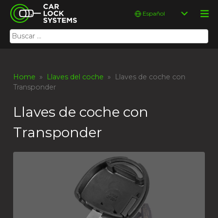
Skip
Car Lock Systems
Elegir
to
un
content
idioma
Buscar:
Car Lock Systems
Home
»
Llaves del coche
» Llaves de coche con
Transponder
Llaves de coche con
Transponder