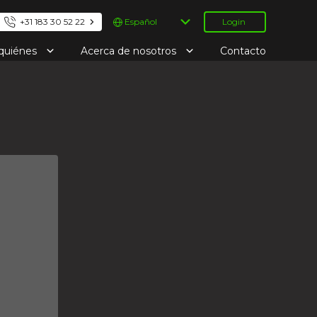
Elegir
+31 183 30 52 22
Login
un
idioma
 quiénes
Acerca de nosotros
Contacto