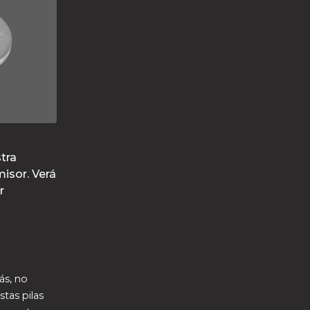
tra
isor. Verá
r
ás, no
stas pilas