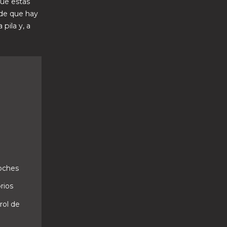
que estas
 de que hay
pila y, a
coches
rios
rol de