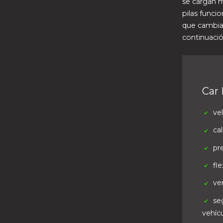
se cargan m
pilas funci
que cambiar
continuació
Car 
ve
ca
pr
fle
ver
se
vehíc