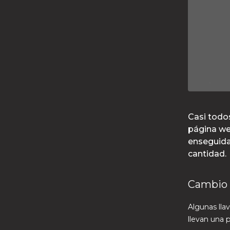
Casi todos
página we
enseguida
cantidad.
Cambio 
Algunas ll
llevan una p