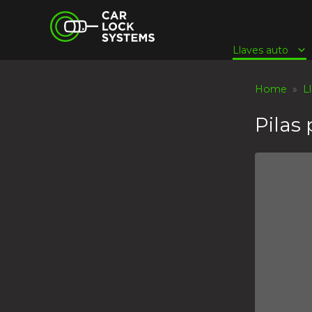
Skip
Car Lock Systems
to
content
Llaves auto
Car Lock Systems
Home
»
L
Pilas 