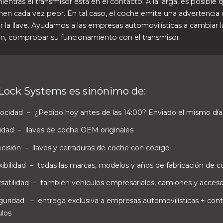
ientras el transmisor está en el contacto. A la larga, es posible 
onen cada vez peor. En tal caso, el coche emite una advertencia
 la llave. Ayudamos a las empresas automovilísticas a cambiar la 
n, comprobar su funcionamiento con el transmisor.
Lock Systems es sinónimo de:
locidad
– ¿Pedido hoy antes de las 14:00? Enviado el mismo día
lidad
– llaves de coche OEM originales
ecisión
– llaves y cerraduras de coche con código
xibilidad
– todas las marcas, modelos y años de fabricación de 
satilidad
– también vehículos empresariales, camiones y acceso
guridad
– entrega exclusiva a empresas automovilísticas + cont
ulos