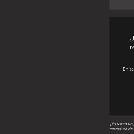
¿
r
En ta
¿Es usted un p
cerradura de 