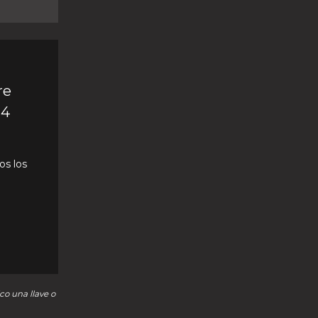
re
24
os los
co una llave o