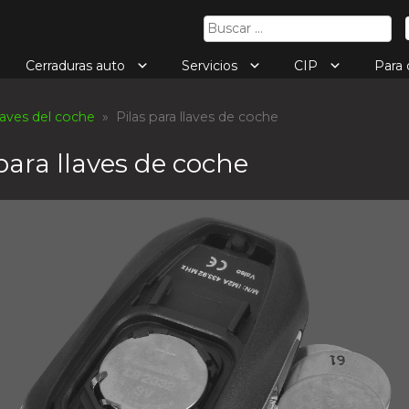
Buscar:
Cerraduras auto
Servicios
CIP
Para
laves del coche
» Pilas para llaves de coche
para llaves de coche