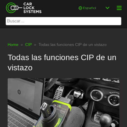
Skip
Car Lock Systems
Elegir
to
un
content
idioma
Car Lock Systems
Buscar:
Home
»
CIP
» Todas las funciones CIP de un vistazo
Todas las funciones CIP de un
vistazo