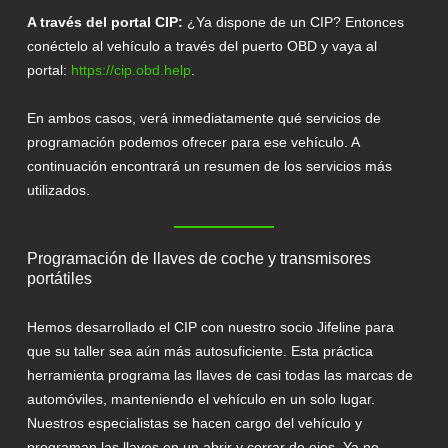
A través del portal CIP:
¿Ya dispone de un CIP? Entonces
conéctelo al vehículo a través del puerto OBD y vaya al
portal:
https://cip.obd.help
.
En ambos casos, verá inmediatamente qué servicios de
programación podemos ofrecer para ese vehículo. A
continuación encontrará un resumen de los servicios más
utilizados.
Programación de llaves de coche y transmisores
portátiles
Hemos desarrollado el CIP con nuestro socio Jifeline para
que su taller sea aún más autosuficiente. Esta práctica
herramienta programa las llaves de casi todas las marcas de
automóviles, manteniendo el vehículo en un solo lugar.
Nuestros especialistas se hacen cargo del vehículo y
programan las llaves en un abrir y cerrar de ojos. Ya no