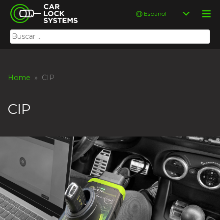
Skip
Car Lock Systems
Elegir
to
un
content
idioma
Buscar:
Car Lock Systems
Home
» CIP
CIP