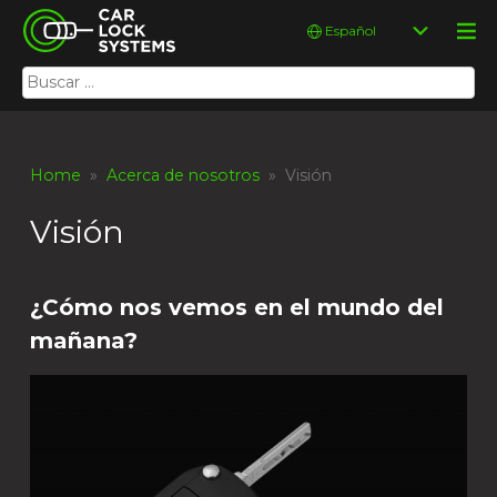
Skip
Car Lock Systems
Elegir
to
un
content
idioma
Buscar:
Car Lock Systems
Home
»
Acerca de nosotros
» Visión
Visión
¿Cómo nos vemos en el mundo del
mañana?