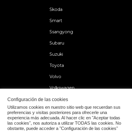
Skoda
Smart
Ssangyong
Subaru
Suzuki
Toyota
Volvo
Volkswagen
Configuración de las cookies
Utilizamos cookies en nuestro sitio web que recuerdan sus
preferencias y visitas posteriores para ofrecerle una
2026 © Car Lock Systems
experiencia más adecuada. Al hacer clic en "Aceptar todas
las cookies", nos autoriza a utilizar TODAS las cookies. No
obstante, puede acceder a "Configuración de las cookies"