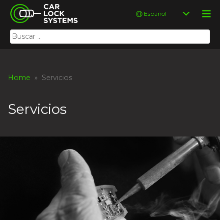
Skip
Car Lock Systems
Elegir
to
un
content
idioma
Buscar:
Car Lock Systems
Home
» Servicios
Servicios