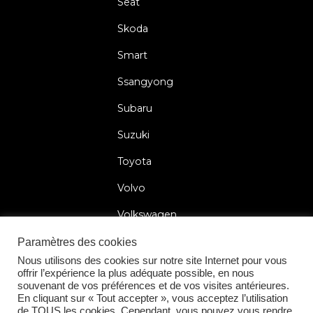
Seat
Skoda
Smart
Ssangyong
Subaru
Suzuki
Toyota
Volvo
Volkswagen
Paramètres des cookies
Nous utilisons des cookies sur notre site Internet pour vous
offrir l’expérience la plus adéquate possible, en nous
2026 © Car Lock Systems
souvenant de vos préférences et de vos visites antérieures.
En cliquant sur « Tout accepter », vous acceptez l’utilisation
de TOUS les cookies. Cependant, vous pouvez vous rendre