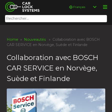
Skip
Car Lock Systems
Choisir
to
une
content
langue
Rechercher :
Car Lock Systems
Home
»
Nouveautés
» Collaboration avec BOSCH
CAR SERVICE en Norvège, Suède et Finlande
Collaboration avec BOSCH
CAR SERVICE en Norvège,
Suède et Finlande