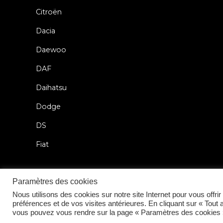
Citroën
Dacia
Daewoo
DAF
Daihatsu
Dodge
DS
Fiat
Paramètres des cookies
Nous utilisons des cookies sur notre site Internet pour vous offr
2026 © Car Lock Systems
préférences et de vos visites antérieures. En cliquant sur « Tout
vous pouvez vous rendre sur la page « Paramètres des cookies »