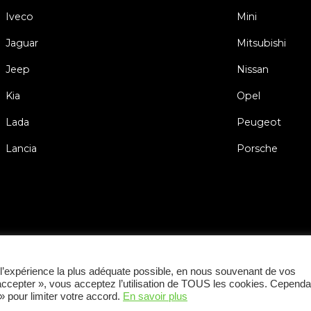
Iveco
Mini
Jaguar
Mitsubishi
Jeep
Nissan
Kia
Opel
Lada
Peugeot
Lancia
Porsche
Conditions Générale
ir l’expérience la plus adéquate possible, en nous souvenant de vos
 accepter », vous acceptez l’utilisation de TOUS les cookies. Cependa
 pour limiter votre accord.
En savoir plus