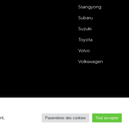
Ssangyong
Subaru
Suzuki
Toyota
Volvo
Volkswagen
s
Politique de Confidentialité
Déclaration relative aux Cookies
nt,
Paramètres des cookies
Tout accepter