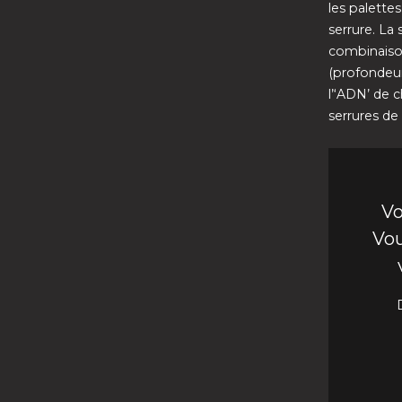
les palette
serrure. La
combinaison
(profondeur
l’‘ADN’ de 
serrures de 
Vo
Vou