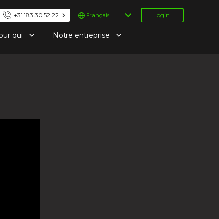
Choisir
+31 183 30 52 22
Login
une
langue
our qui
Notre entreprise