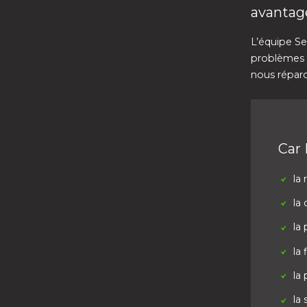
avantag
L’équipe Se
problèmes p
nous réparo
Car 
la 
la 
la 
la 
la
la