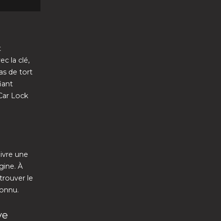
t
c la clé,
as de tort
iant
Car Lock
ivre une
gine. À
trouver le
connu.
ve