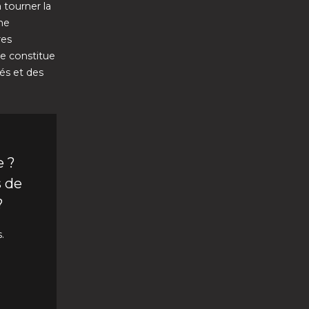
 tourner la
me
res
de constitue
lés et des
e ?
s de
?
.