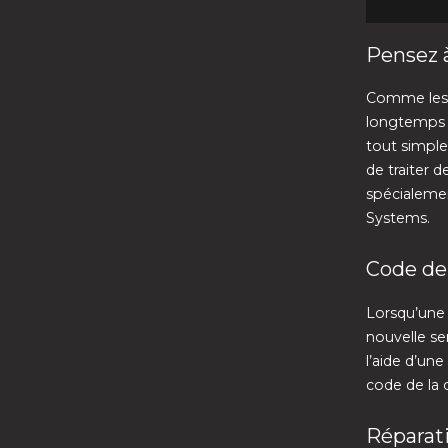
Pensez à
Comme les s
longtemps in
tout simple
de traiter 
spécialemen
Systems.
Code de
Lorsqu’une 
nouvelle se
l’aide d’un
code de la 
Réparati