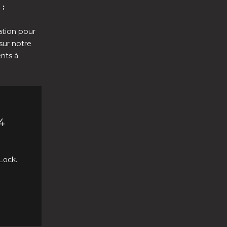
e :
ation pour
sur notre
ents à
4
Lock.