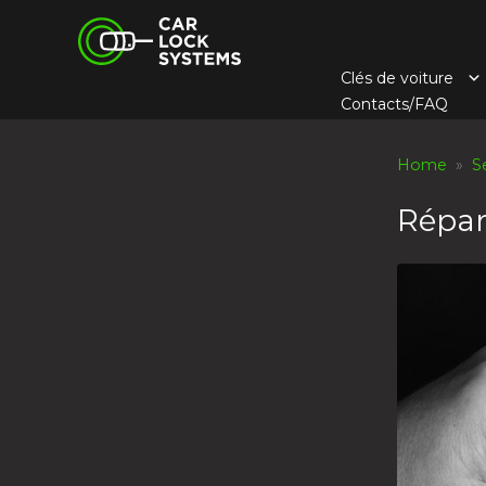
Skip
Car Lock Systems
to
content
Clés de voiture
Car Lock Systems
Contacts/FAQ
Home
»
S
Répar