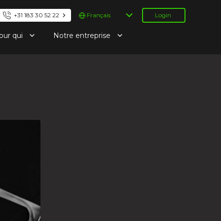
Choisir
+31 183 30 52 22
Login
une
langue
our qui
Notre entreprise