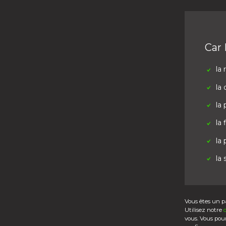
Car 
la 
la 
la 
la 
la
la
Vous êtes un pa
Utilisez notre
vous. Vous pou