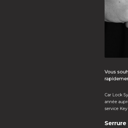
Vous souha
rapidemen
Car Lock Sy
année auprè
service Key
Serrure