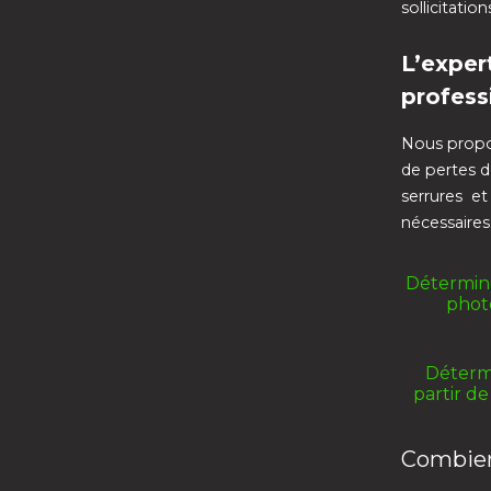
sollicitati
L’exper
profess
Nous propo
de pertes d
serrures et
nécessaires 
Détermine
photo
Détermi
partir de
Combien 