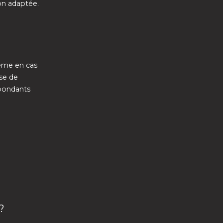
on adaptée.
ême en cas
se de
spondants
?