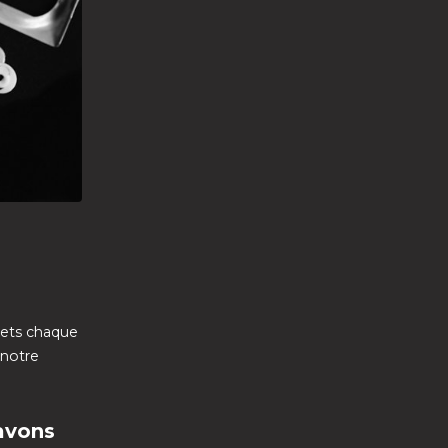
llets chaque
 notre
 avons