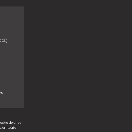
ock)
e.
roche de chez
s en toute