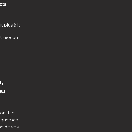
es
t plus à la
struée ou
s,
ou
ion, tant
atiquement
ne de vos