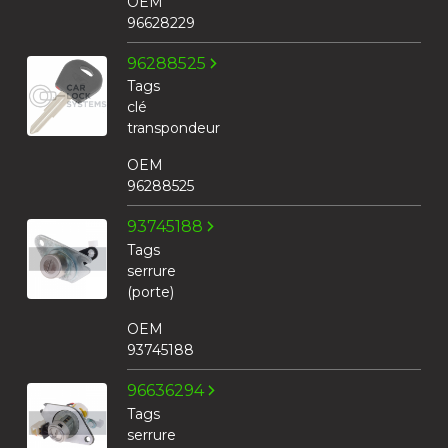
OEM
96628229
96288525
Tags
clé
transpondeur
OEM
96288525
93745188
Tags
serrure
(porte)
OEM
93745188
96636294
Tags
serrure