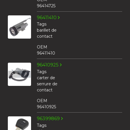
96414725
96411410
Tags
barillet de
contact
OEM
96411410
96410925
Tags
carter de
serrure de
contact
OEM
96410925
96399869
Tags