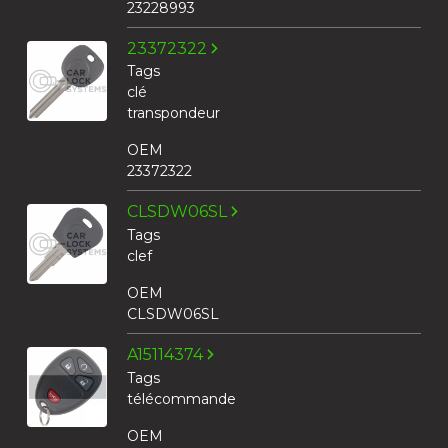
23228993
23372322
Tags
clé
transpondeur
OEM
23372322
CLSDW06SL
Tags
clef
OEM
CLSDW06SL
A15114374
Tags
télécommande
OEM