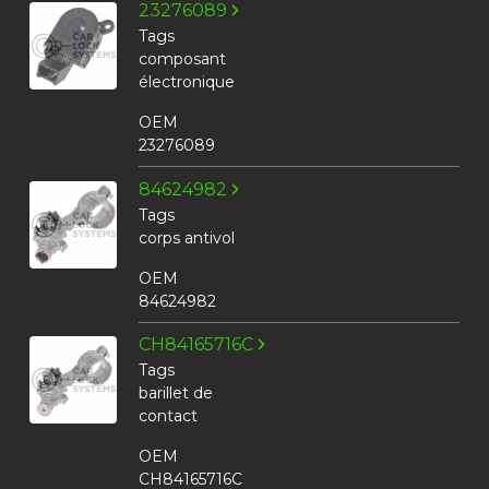
23276089
Tags
composant
électronique
OEM
23276089
84624982
Tags
corps antivol
OEM
84624982
CH84165716C
Tags
barillet de
contact
OEM
CH84165716C