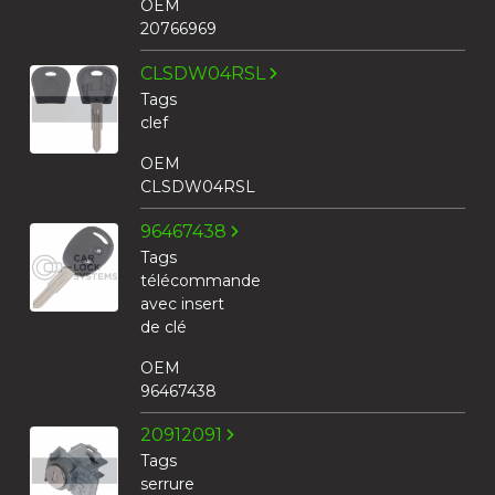
OEM
20766969
CLSDW04RSL
Tags
clef
OEM
CLSDW04RSL
96467438
Tags
télécommande
avec insert
de clé
OEM
96467438
20912091
Tags
serrure