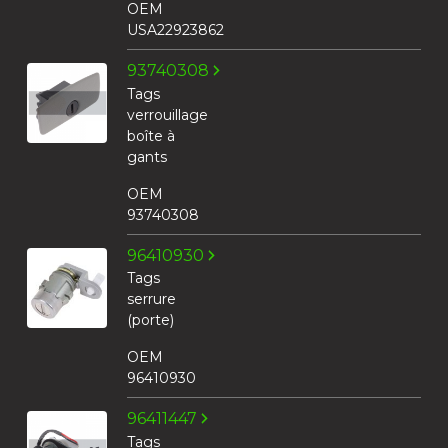
OEM
USA22923862
93740308
Tags
verrouillage
boîte à
gants
OEM
93740308
96410930
Tags
serrure
(porte)
OEM
96410930
96411447
Tags