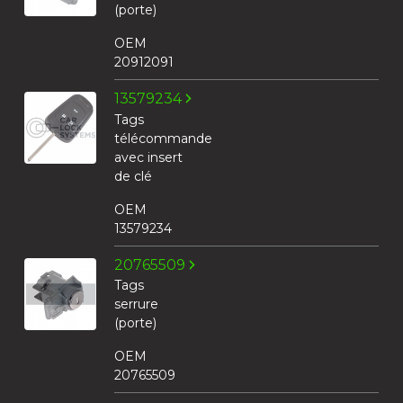
(porte)
OEM
20912091
13579234
Tags
télécommande
avec insert
de clé
OEM
13579234
20765509
Tags
serrure
(porte)
OEM
20765509