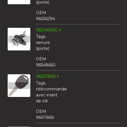
(porte)
OEM
96636294
96548660
Tags
serrure
(porte)
OEM
96548660
96611866
Tags
télécommande
avec insert
de clé
OEM
96611866