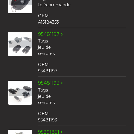
télécommande
OEM
A15184353
95481197
Tags
jeu de
serrures
OEM
95481197
95481193
Tags
jeu de
serrures
OEM
95481193
95291851