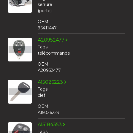
serrure
(porte)
OEM
96411447
A20952477
Tags
télécommande
OEM
A20952477
A15026223
Tags
clef
OEM
A15026223
A15184353
Tags