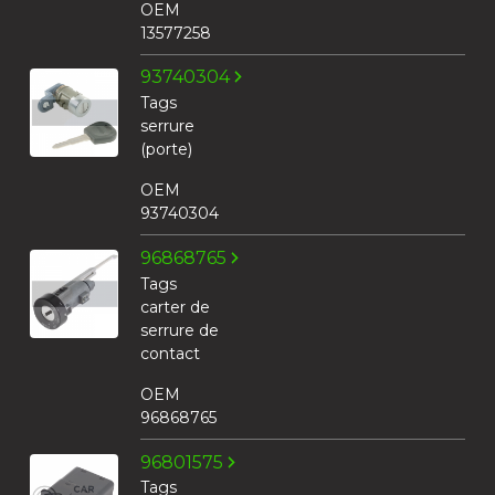
OEM
13577258
93740304
Tags
serrure
(porte)
OEM
93740304
96868765
Tags
carter de
serrure de
contact
OEM
96868765
96801575
Tags