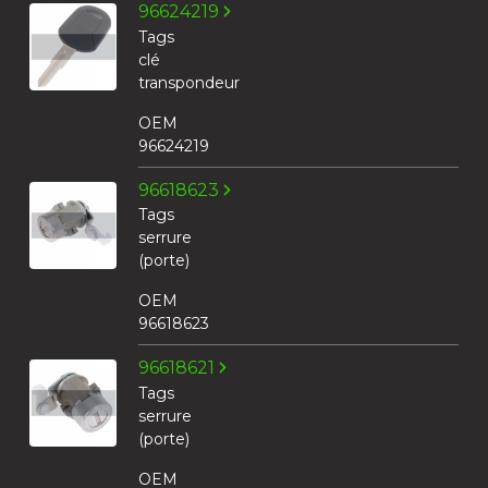
96624219
Tags
clé
transpondeur
OEM
96624219
96618623
Tags
serrure
(porte)
OEM
96618623
96618621
Tags
serrure
(porte)
OEM