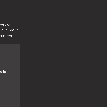
avec un
nique. Pour
rtiment.
ock)