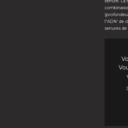
serrure. La
combinaison
(profondeur
l’‘ADN’ de 
serrures de 
Vo
Vou