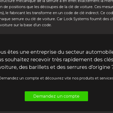
 structure mécanique de la serrure a en effet exactement la mê
 de positions que les découpes de la clé de voiture. Ces mesu
s), le fabricant les transforme en un code de clé indirect. Ce co
chaque serrure ou clé de voiture. Car Lock Systems fournit des c
voiture sur la base d’un code.
us êtes une entreprise du secteur automobil
s souhaitez recevoir très rapidement des clé
voiture, des barillets et des serrures d’origine 
Demandez un compte et découvrez vite nos produits et services
Demandez un compte