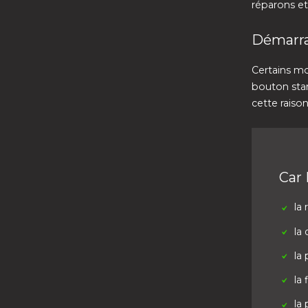
réparons et
Démarra
Certains mo
bouton sta
cette raiso
Car 
la 
la 
la 
la 
la