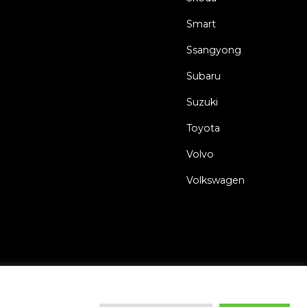
Smart
Ssangyong
Subaru
Suzuki
Toyota
Volvo
Volkswagen
s
Politique de Confidentialité
Déclaration relative aux Cookies