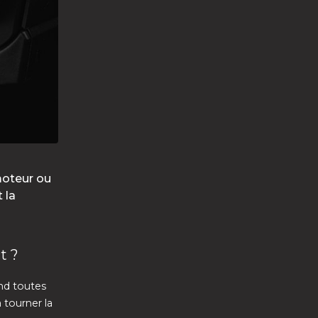
moteur ou
 la
t ?
nd toutes
 tourner la