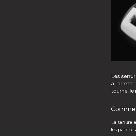
Les serru
à l’arrête
tourne, l
Comment
La serrure 
les palette