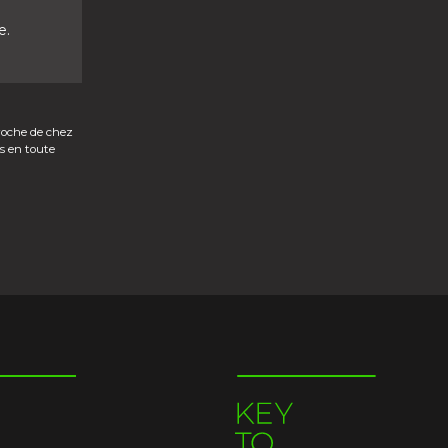
e.
roche de chez
s en toute