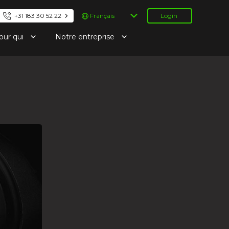
Choisir
+31 183 30 52 22
Login
une
langue
our qui
Notre entreprise