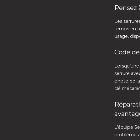
Pensez à
Les serrures
temps en te
usage, disp
Code de
Lorsqu’une 
serrure ave
photo de la
clé mécaniq
Réparati
avantag
L’équipe Se
problèmes p