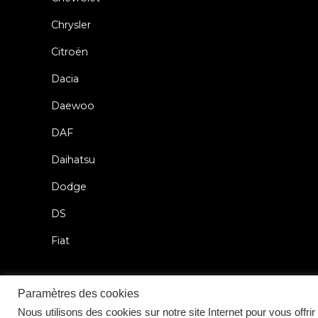
Chrysler
Citroën
Dacia
Daewoo
DAF
Daihatsu
Dodge
DS
Fiat
Paramètres des cookies
Nous utilisons des cookies sur notre site Internet pour vous offr
2026 © Car Lock Systems