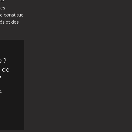
me
res
de constitue
lés et des
e ?
s de
?
.