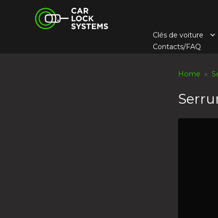
Skip
Car Lock Systems
to
content
Clés de voiture
Car Lock Systems
Contacts/FAQ
Home
»
S
Serru