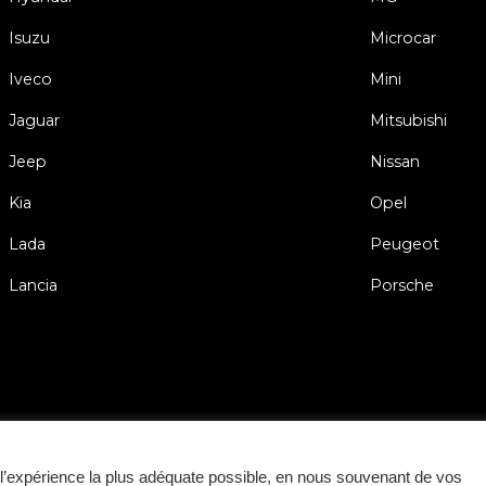
Isuzu
Microcar
Iveco
Mini
Jaguar
Mitsubishi
Jeep
Nissan
Kia
Opel
Lada
Peugeot
Lancia
Porsche
Conditions Générale
ir l’expérience la plus adéquate possible, en nous souvenant de vos