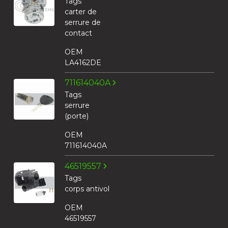
Tags
carter de
serrure de
contact
OEM
LA4162DE
711614040A
Tags
serrure
(porte)
OEM
711614040A
46519557
Tags
corps antivol
OEM
46519557