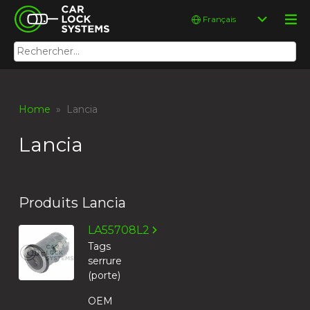
Skip
Car Lock Systems
Choisir
to
une
content
langue
Rechercher :
Car Lock Systems
Home
» Lancia
Lancia
Produits Lancia
LA55708L2
Tags
serrure
(porte)
OEM