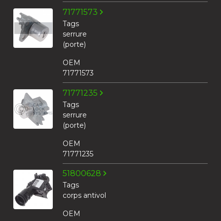
71771573
Tags
serrure
(porte)
OEM
71771573
71771235
Tags
serrure
(porte)
OEM
71771235
51800628
Tags
corps antivol
OEM