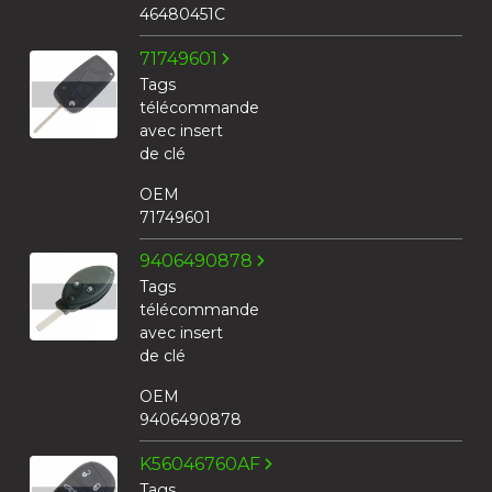
46480451C
71749601
Tags
télécommande
avec insert
de clé
OEM
71749601
9406490878
Tags
télécommande
avec insert
de clé
OEM
9406490878
K56046760AF
Tags