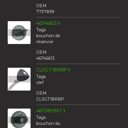
OEM
7737899
46746613
Tags
bouchon de
réservoir
OEM
46746613
CLSGT18RBP
Tags
clef
OEM
CLSGT18RBP
46738095T
Tags
bouchon du