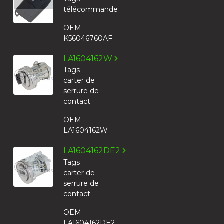
télécommande
OEM
K56046760AF
LA1604162W
Tags
carter de
serrure de
contact
OEM
LA1604162W
LA1604162DE2
Tags
carter de
serrure de
contact
OEM
LA1604162DE2