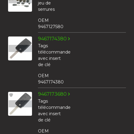
jeu de
serrures
OEM
9467127580
9467174380
Tags
télécommande
avec insert
de clé
OEM
9467174380
9467173680
Tags
télécommande
avec insert
de clé
OEM