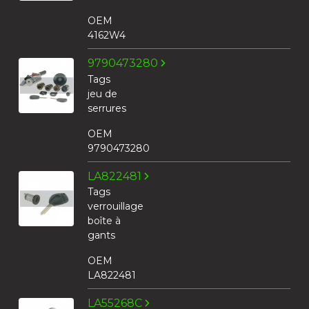
OEM
4162W4
9790473280
Tags
jeu de
serrures
OEM
9790473280
LA822481
Tags
verrouillage
boîte à
gants
OEM
LA822481
LA55268C