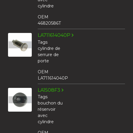
cylindre
OEM
46820586T
LA711614040P
Tags
cylindre de
serrure de
porte
OEM
LA711614040P
LA1508F3
Tags
bouchon du
réservoir
avec
cylindre
OEM