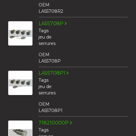
OEM
LA55708R2
LA55708P
Tags
jeu de
serrures
OEM
LA55708P
LA55708P1
Tags
jeu de
serrures
OEM
LA55708P1
718210000P
Tags