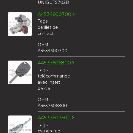
UNIBUTS702B
A4534600700
Tags
barillet de
contact
OEM
A4534600700
A4537606800
Tags
télécommande
avec insert
de clé
OEM
A4537606800
A4537607600
Tags
cylindre de