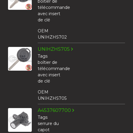
boîtier de
télécommande
avec insert
de clé
OEM
UNIHZHS702
UNIHZHS705
Tags
boîtier de
télécommande
avec insert
de clé
OEM
UNIHZHS705
A4537607700
Tags
serrure du
capot