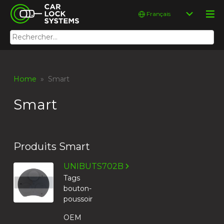
Skip
Car Lock Systems
Choisir
to
une
content
langue
Rechercher :
Car Lock Systems
Home
» Smart
Smart
Produits Smart
UNIBUTS702B
Tags
bouton-
poussoir
OEM