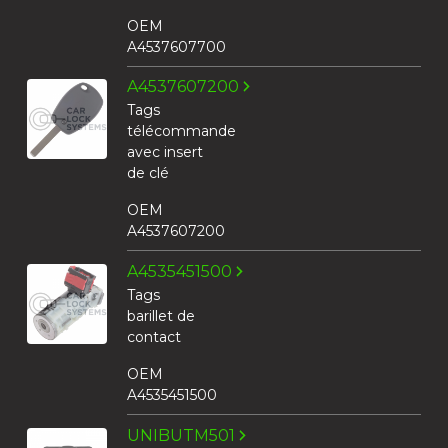
OEM
A4537607700
A4537607200
Tags
télécommande
avec insert
de clé
OEM
A4537607200
A4535451500
Tags
barillet de
contact
OEM
A4535451500
UNIBUTM501