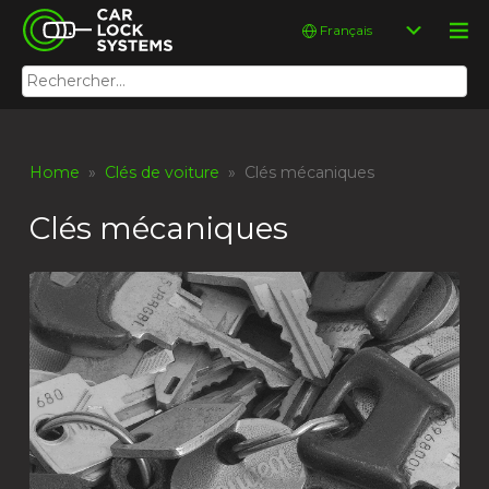
Skip
Car Lock Systems
Choisir
to
une
content
langue
Rechercher :
Car Lock Systems
Home
»
Clés de voiture
» Clés mécaniques
Clés mécaniques