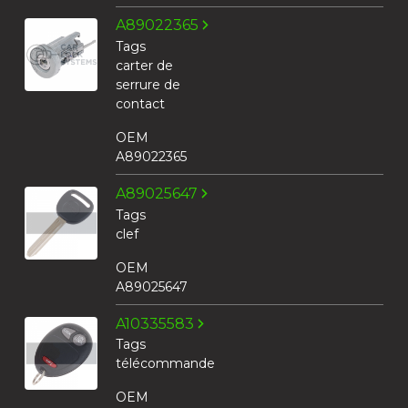
A89022365
Tags
carter de
serrure de
contact
OEM
A89022365
A89025647
Tags
clef
OEM
A89025647
A10335583
Tags
télécommande
OEM