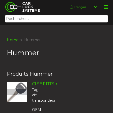
Skip
Car Lock Systems
Choisir
to
une
content
langue
Rechercher :
Car Lock Systems
Home
» Hummer
Hummer
Produits Hummer
CLSB111TP1
Tags
clé
transpondeur
OEM