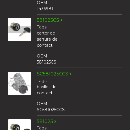
OEM
1436981
581025CS
Tags
carter de
serrure de
contact
OEM
581025CS
SC581025CCS
Tags
barillet de
contact
OEM
SC581025CCS
581025
Tags