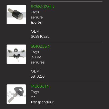
SC581025L
Tags
serrure
(porte)
OEM
SC581025L
581025S
Tags
jeu de
serrures
OEM
581025S
1436981
Tags
clé
transpondeur