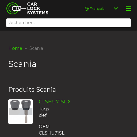
Skip
Car Lock Systems
Choisir
to
une
content
langue
Rechercher :
Car Lock Systems
Home
» Scania
Scania
Produits Scania
CLSHU71SL
Tags
clef
OEM
CLSHU71SL