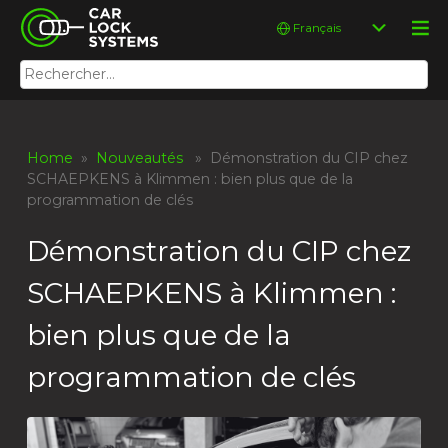
Skip
Car Lock Systems
Choisir
to
une
content
langue
Rechercher :
Car Lock Systems
Home
»
Nouveautés
» Démonstration du CIP chez
SCHAEPKENS à Klimmen : bien plus que de la
programmation de clés
Démonstration du CIP chez
SCHAEPKENS à Klimmen :
bien plus que de la
programmation de clés