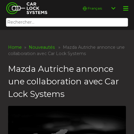
Skip
Car Lock Systems
Choisir
to
une
content
langue
Rechercher :
Car Lock Systems
Home
»
Nouveautés
» Mazda Autriche annonce une
collaboration avec Car Lock Systems
Mazda Autriche annonce
une collaboration avec Car
Lock Systems