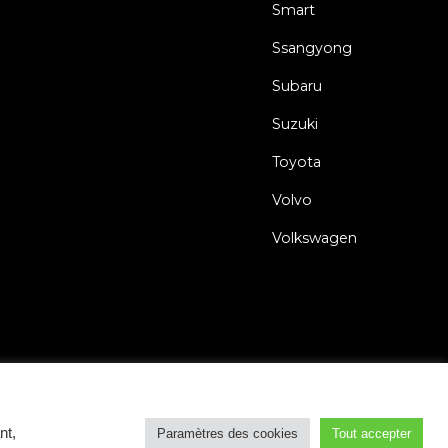
Smart
Ssangyong
Subaru
Suzuki
Toyota
Volvo
Volkswagen
s
Politique de Confidentialité
Déclaration relative aux Cookies
nt,
Paramètres des cookies
Tout accepter