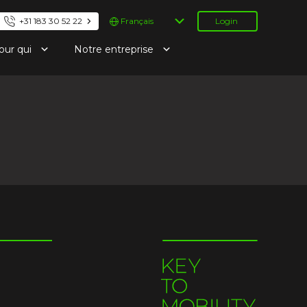
Choisir
+31 183 30 52 22
Login
une
langue
our qui
Notre entreprise