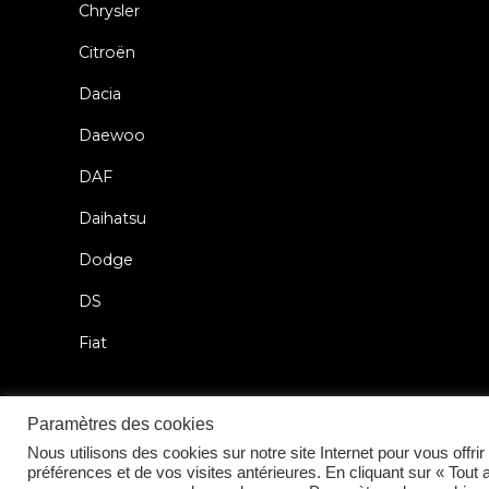
Chrysler
Citroën
Dacia
Daewoo
DAF
Daihatsu
Dodge
DS
Fiat
Paramètres des cookies
Nous utilisons des cookies sur notre site Internet pour vous offr
2026 © Car Lock Systems
préférences et de vos visites antérieures. En cliquant sur « Tout