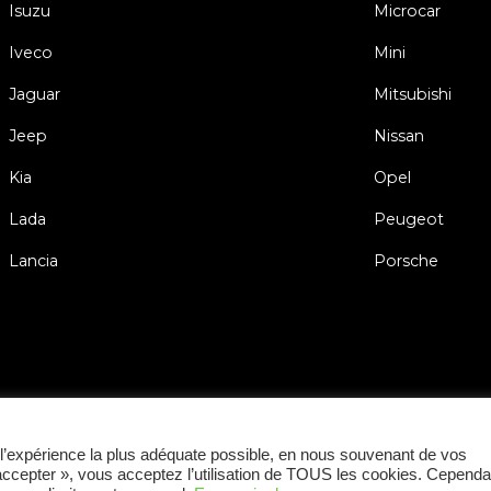
Isuzu
Microcar
Iveco
Mini
Jaguar
Mitsubishi
Jeep
Nissan
Kia
Opel
Lada
Peugeot
Lancia
Porsche
Conditions Générale
ir l’expérience la plus adéquate possible, en nous souvenant de vos
 accepter », vous acceptez l’utilisation de TOUS les cookies. Cependa