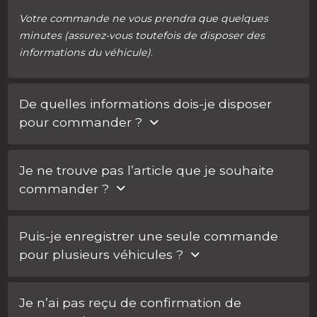
Votre commande ne vous prendra que quelques
minutes (assurez-vous toutefois de disposer des
informations du véhicule)
.
De quelles informations dois-je disposer
pour commander ?
Vous devez disposer du numéro de châssis du
Je ne trouve pas l’article que je souhaite
véhicule et du code de la clé à remplacer
.
Si vous ne
commander ?
disposez pas du code de la clé, nous pouvons vous le
communiquer à partir d’une simple photo de l’insert
Si vous ne trouvez pas l’article souhaité sur notre site
métallique.
Puis-je enregistrer une seule commande
Internet, demandez une offre en ligne ou envoyez-
pour plusieurs véhicules ?
nous un e-mail.
Non, chaque commande est liée à un numéro de
Je n’ai pas reçu de confirmation de
châssis unique de véhicule
(
vous pouvez toutefois