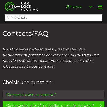
Skip
Car Lock Systems
Choisir
to
une
content
langue
Rechercher :
Car Lock Systems
Contacts/FAQ
Vous trouverez ci-dessous les questions les plus
fréquemment posées et nos réponses. Si vous avez une
question spécifique, nous serons ravis de vous aider,
n'hésitez pas à nous contacter
.
Choisir une question :
Comment créer un compte ?
Commandez une clé, un barillet, un jeu de serrures ?