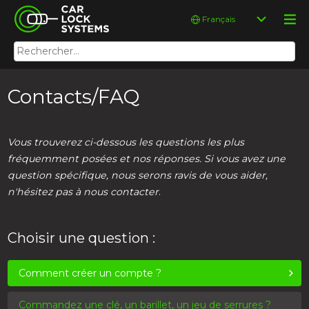
Skip
Car Lock Systems
Choisir
to
une
content
langue
Rechercher :
Car Lock Systems
Contacts/FAQ
Vous trouverez ci-dessous les questions les plus
fréquemment posées et nos réponses. Si vous avez une
question spécifique, nous serons ravis de vous aider,
n'hésitez pas à nous contacter
.
Choisir une question :
Comment créer un compte ?
Commandez une clé, un barillet, un jeu de serrures ?