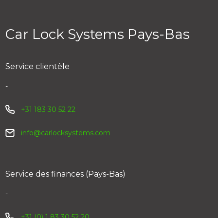
professionnel de l’automobile partenaire de Car Lock
Systems au plus proche de chez vous
Car Lock Systems Pays-Bas
Vous pourrez alors lui demander un devis et obtenir
une solution technique en toute sécurité.
Service clientèle
Trouvez nos partenaires
-
+31 183 30 52 22
info@carlocksystems.com
Service des finances (Pays-Bas)
-
+31 (0) 1 83 30 52 20