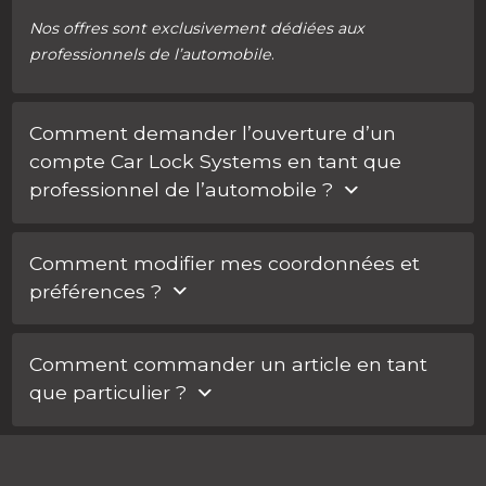
Nos offres sont exclusivement dédiées aux
professionnels de l’automobile
.
Comment demander l’ouverture d’un
compte Car Lock Systems en tant que
professionnel de l’automobile ?
Vous pouvez demander vos identifiants gratuitement
Comment modifier mes coordonnées et
et accéderez directement à là la boutique en ligne
.
préférences ?
Demandez un login gratuit
Une fois connecté, vous pourrez effectuer les
Comment commander un article en tant
modifications souhaitées sous :
Vos coordonnées et
que particulier ?
préférences
.
Vous êtes un particulier ?
Utilisez notre
outil de localisation
afin et trouver un