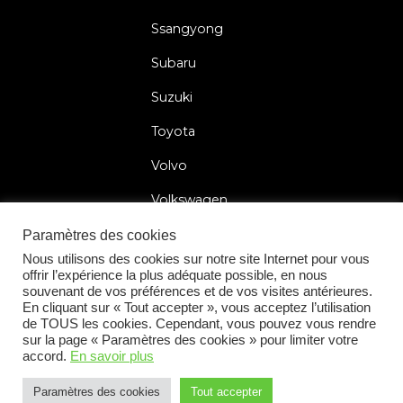
Ssangyong
Subaru
Suzuki
Toyota
Volvo
Volkswagen
Paramètres des cookies
Nous utilisons des cookies sur notre site Internet pour vous
offrir l’expérience la plus adéquate possible, en nous
2026 © Car Lock Systems
souvenant de vos préférences et de vos visites antérieures.
En cliquant sur « Tout accepter », vous acceptez l’utilisation
de TOUS les cookies. Cependant, vous pouvez vous rendre
sur la page « Paramètres des cookies » pour limiter votre
accord.
En savoir plus
Conditions Générales
Politique de Confidentialité
Paramètres des cookies
Tout accepter
+31 183 30 52 22