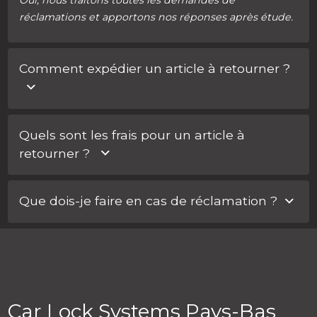
Oui, nous traitons toutes les demandes de
réclamations et apportons nos réponses après étude.
Comment expédier un article à retourner ?
Connectez-vous à votre compte. Dans votre espace
Quels sont les frais pour un article à
client, vous pouvez facilement demander un retour
retourner ?
pour une commande ou une pièce. Nous vous
contacterons ensuite pour la suite de la procédure.
Après étude et acceptation de votre réclamation, les
Que dois-je faire en cas de réclamation ?
frais liés à l’expédition de votre / vos article(s) vous
seront recrédités
.
Vous pouvez rédiger votre réclamation via
Mon Car
Lock > Historique des commandes.
Car Lock Systems Pays-Bas