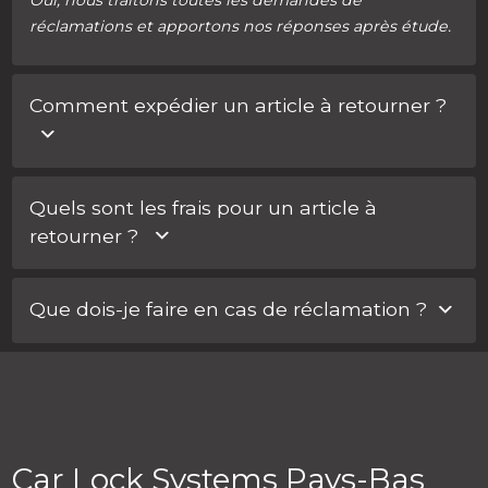
Oui, nous traitons toutes les demandes de
réclamations et apportons nos réponses après étude.
Comment expédier un article à retourner ?
Connectez-vous à votre compte. Dans votre espace
Quels sont les frais pour un article à
client, vous pouvez facilement demander un retour
retourner ?
pour une commande ou une pièce. Nous vous
contacterons ensuite pour la suite de la procédure.
Après étude et acceptation de votre réclamation, les
Que dois-je faire en cas de réclamation ?
frais liés à l’expédition de votre / vos article(s) vous
seront recrédités
.
Vous pouvez rédiger votre réclamation via
Mon Car
Lock > Historique des commandes.
Car Lock Systems Pays-Bas