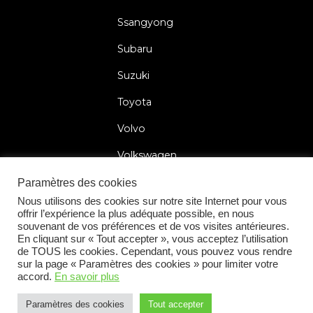
Ssangyong
Subaru
Suzuki
Toyota
Volvo
Volkswagen
Paramètres des cookies
Nous utilisons des cookies sur notre site Internet pour vous
offrir l’expérience la plus adéquate possible, en nous
2026 © Car Lock Systems
souvenant de vos préférences et de vos visites antérieures.
En cliquant sur « Tout accepter », vous acceptez l’utilisation
de TOUS les cookies. Cependant, vous pouvez vous rendre
sur la page « Paramètres des cookies » pour limiter votre
accord.
En savoir plus
Conditions Générales
Politique de Confidentialité
Paramètres des cookies
Tout accepter
+31 183 30 52 22