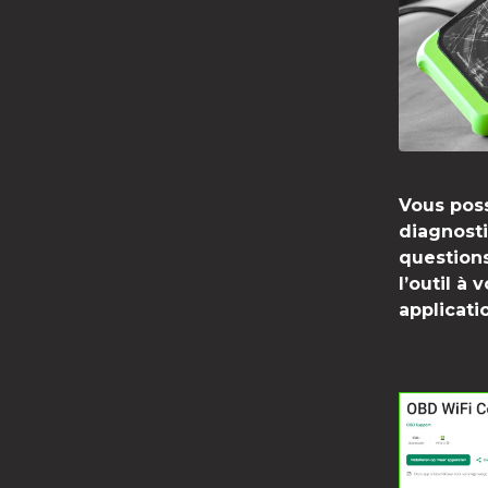
Vous poss
diagnosti
question
l’outil à
applicati