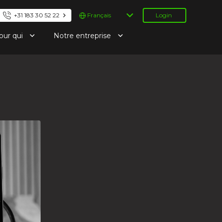
Choisir
+31 183 30 52 22
Login
une
langue
our qui
Notre entreprise