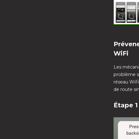
Prévene
WiFi
Les mécanic
problème s
réseau WiFi
de route si
Étape 1