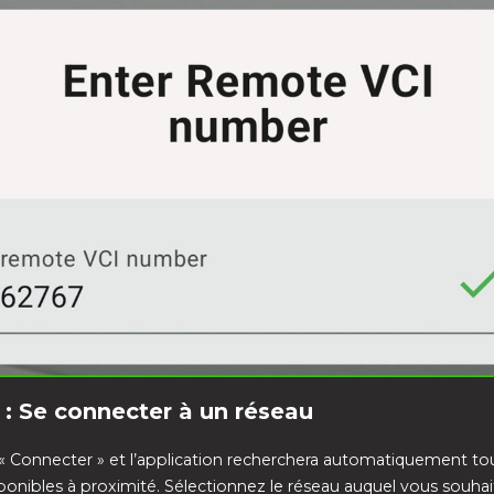
 : Se connecter à un réseau
 « Connecter » et l’application recherchera automatiquement tou
ponibles à proximité. Sélectionnez le réseau auquel vous souha