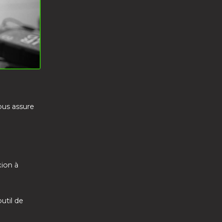
ous assure
xion à
util de