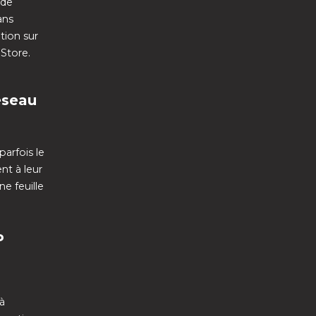
 de
ans
ation sur
Store.
éseau
arfois le
nt à leur
e feuille
P
 à