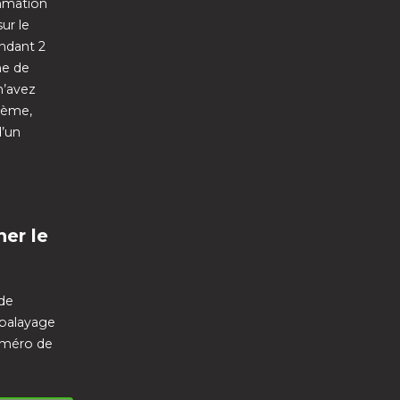
rammation
ur le
endant 2
he de
 n’avez
lème,
d’un
ner le
 de
 balayage
numéro de