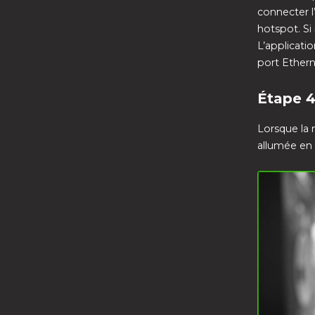
connecter l
hotspot. Si
L’applicati
port Ethern
Étape 4
Lorsque la 
allumée en 