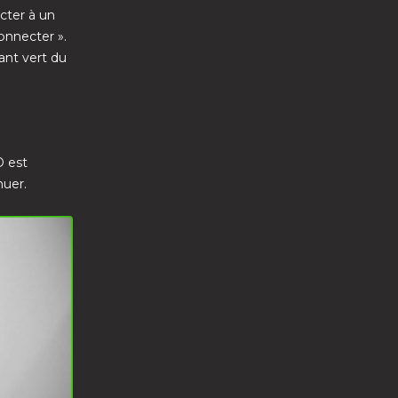
cter à un
onnecter ».
ant vert du
D est
nuer.