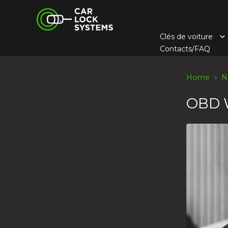
Skip
Car Lock Systems
to
content
Clés de voiture
Car Lock Systems
Contacts/FAQ
Home
»
N
OBD W