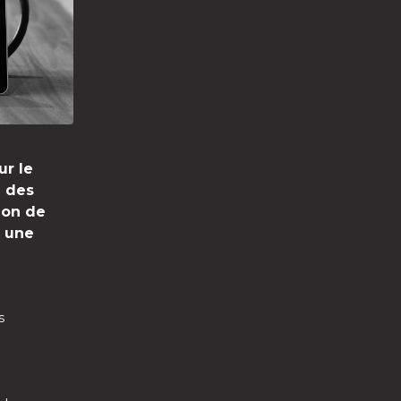
ur le
e des
ion de
, une
s