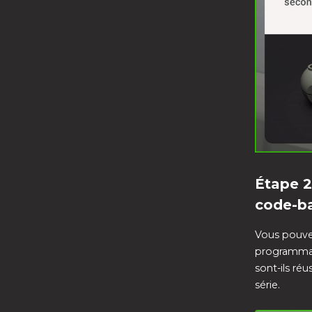
Étape 2
code-ba
Vous pouvez
programmati
sont-ils ré
série.