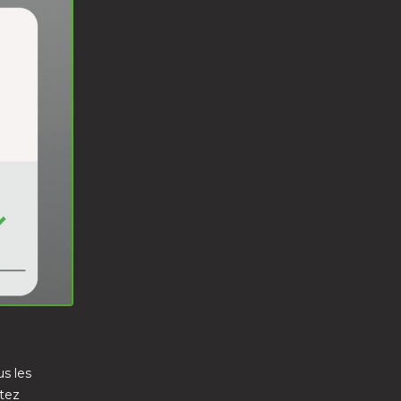
s les
itez