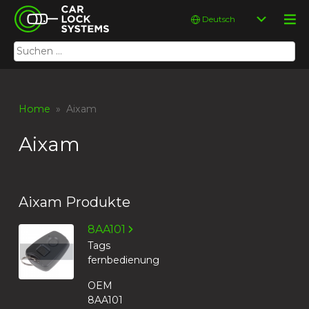
Skip
Car Lock Systems
Sprache
to
auswählen
content
Suchen
Car Lock Systems
nach:
Home
» Aixam
Aixam
Aixam Produkte
8AA101
Tags
fernbedienung
OEM
8AA101