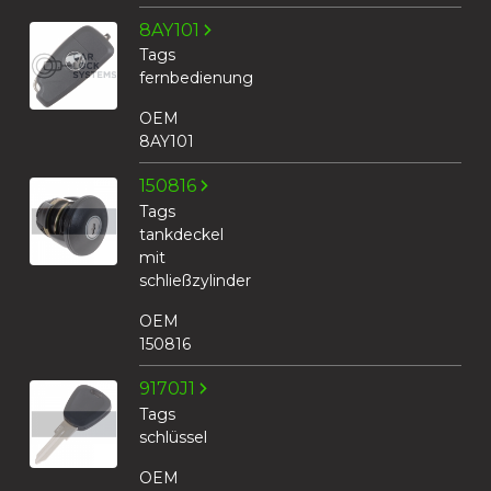
8AY101
Tags
fernbedienung
OEM
8AY101
150816
Tags
tankdeckel
mit
schließzylinder
OEM
150816
9170J1
Tags
schlüssel
OEM