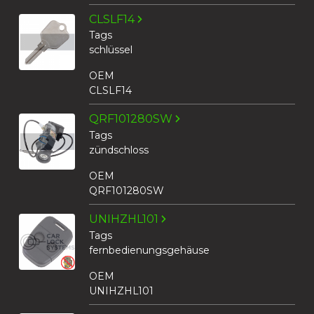
CLSLF14
Tags
schlüssel
OEM
CLSLF14
QRF101280SW
Tags
zündschloss
OEM
QRF101280SW
UNIHZHL101
Tags
fernbedienungsgehäuse
OEM
UNIHZHL101