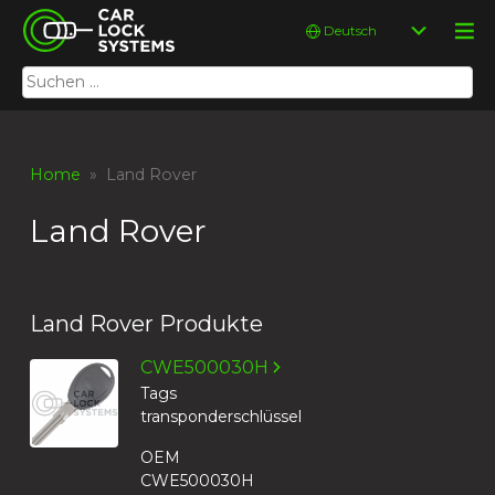
Skip
Car Lock Systems
Sprache
to
auswählen
content
Suchen
Car Lock Systems
nach:
Home
» Land Rover
Land Rover
Land Rover Produkte
CWE500030H
Tags
transponderschlüssel
OEM
CWE500030H