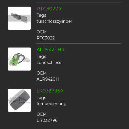
RTC3022
Tags
türschlosszylinder
OEM
RTC3022
ALR9420H
Tags
zündschloss
OEM
ALR9420H
LR032796
Tags
fernbedienung
OEM
LR032796