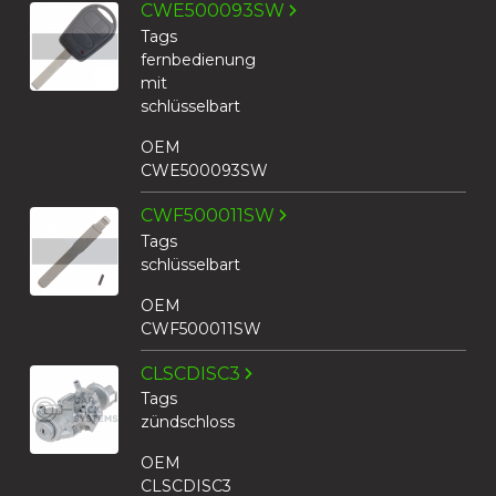
CWE500093SW
Tags
fernbedienung
mit
schlüsselbart
OEM
CWE500093SW
CWF500011SW
Tags
schlüsselbart
OEM
CWF500011SW
CLSCDISC3
Tags
zündschloss
OEM
CLSCDISC3