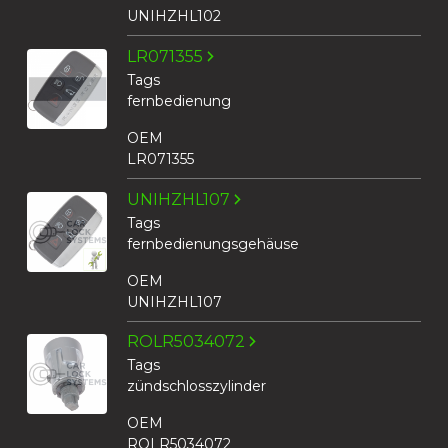
UNIHZHL102
LR071355
Tags
fernbedienung
OEM
LR071355
UNIHZHL107
Tags
fernbedienungsgehäuse
OEM
UNIHZHL107
ROLR5034072
Tags
zündschlosszylinder
OEM
ROLR5034072