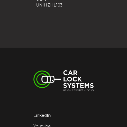
UNIHZHL103
LinkedIn
Youtube