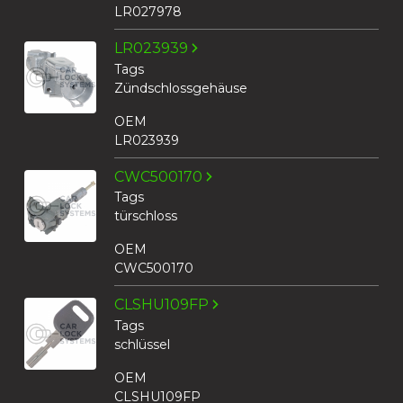
LR027978
LR023939
Tags
Zündschlossgehäuse
OEM
LR023939
CWC500170
Tags
türschloss
OEM
CWC500170
CLSHU109FP
Tags
schlüssel
OEM
CLSHU109FP