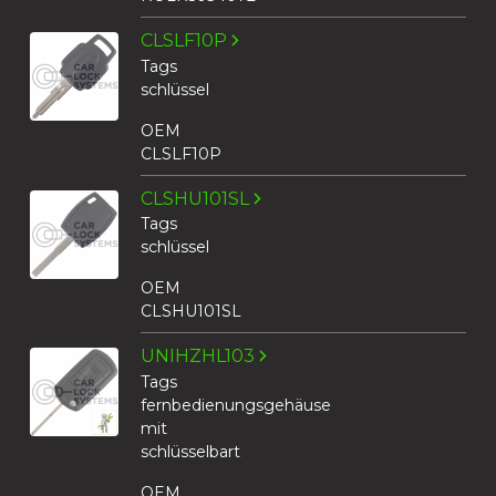
CLSLF10P
Tags
schlüssel
OEM
CLSLF10P
CLSHU101SL
Tags
schlüssel
OEM
CLSHU101SL
UNIHZHL103
Tags
fernbedienungsgehäuse
mit
schlüsselbart
OEM