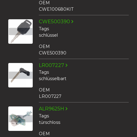
OEM
CWE100680KIT
CWE500390
Tags
schlüssel
OEM
CWE500390
LR007227
Tags
schlüsselbart
OEM
LR007227
ALR9625H
Tags
türschloss
OEM