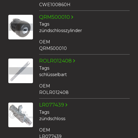
CWE100860H
QRM500010
Tags
zündschlosszylinder
OEM
QRM500010
ROLR012408
Tags
schlüsselbart
OEM
ROLR012408
LR077439
Tags
zündschloss
OEM
LR077439