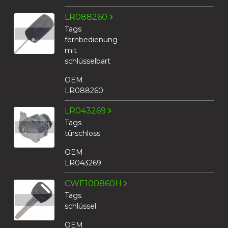
LR088260
Tags
fernbedienung
mit
schlüsselbart
OEM
LR088260
LR043269
Tags
türschloss
OEM
LR043269
CWE100860H
Tags
schlüssel
OEM