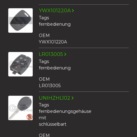
YWX101220A
Tags
fernbedienung
OEM
YWX101220A
LR013005
Tags
fernbedienung
OEM
LR013005
UNIHZHL102
Tags
fernbedienungsgehäuse
mit
schlüsselbart
OEM