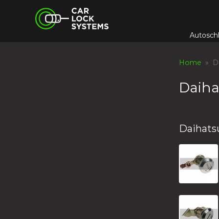
Skip
Car Lock Systems
to
content
Autosch
Car Lock Systems
Home
» Da
Daiha
Daihats