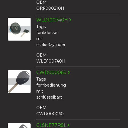
OEM
QRF000210H
WLD100740H
Tags
tankdeckel
mit
schließzylinder
OEM
WLD100740H
CWD000060
Tags
fernbedienung
mit
schlüsselbart
OEM
CWD000060
CLSNE77RSL