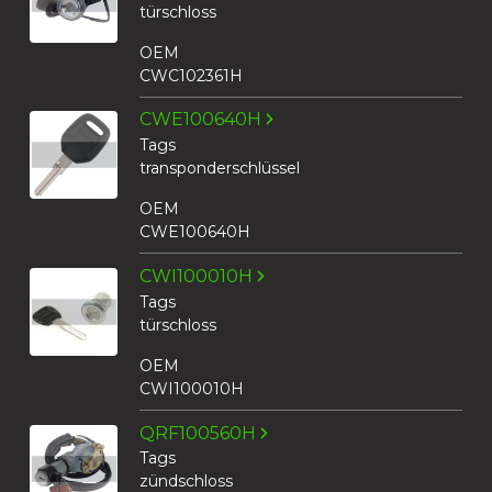
türschloss
OEM
CWC102361H
CWE100640H
Tags
transponderschlüssel
OEM
CWE100640H
CWI100010H
Tags
türschloss
OEM
CWI100010H
QRF100560H
Tags
zündschloss