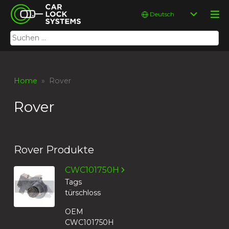
Skip
Car Lock Systems
Sprache
to
auswählen
content
Suchen
Car Lock Systems
nach:
Home
» Rover
Rover
Rover Produkte
CWC101750H
Tags
türschloss
OEM
CWC101750H