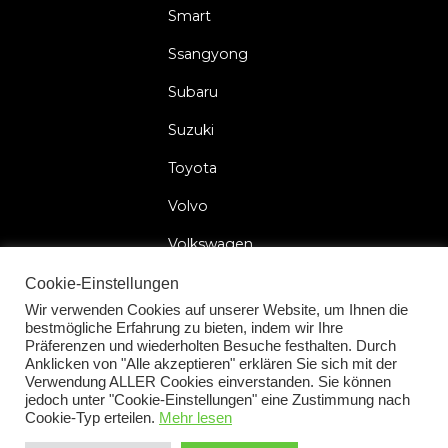
Smart
Ssangyong
Subaru
Suzuki
Toyota
Volvo
Volkswagen
Cookie-Einstellungen
Wir verwenden Cookies auf unserer Website, um Ihnen die
bestmögliche Erfahrung zu bieten, indem wir Ihre
2026 © Car Lock Systems
Präferenzen und wiederholten Besuche festhalten. Durch
Anklicken von "Alle akzeptieren" erklären Sie sich mit der
Verwendung ALLER Cookies einverstanden. Sie können
jedoch unter "Cookie-Einstellungen" eine Zustimmung nach
Cookie-Typ erteilen.
Mehr lesen
Impressum
Allgemeinen Geschäftsbedingungen