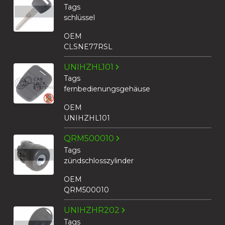
Tags
schlüssel
OEM
CLSNE77RSL
UNIHZHL101
Tags
fernbedienungsgehäuse
OEM
UNIHZHL101
QRM500010
Tags
zündschlosszylinder
OEM
QRM500010
UNIHZHR202
Tags