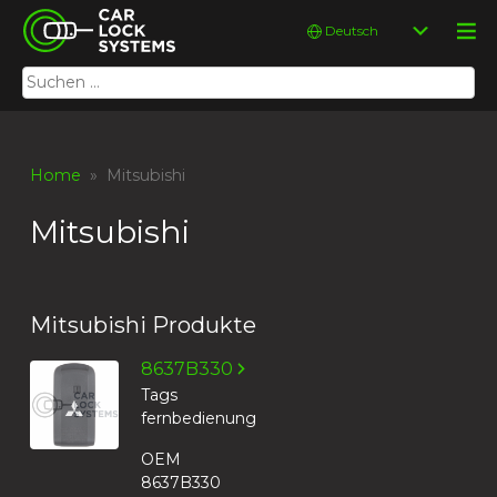
Skip
Car Lock Systems
Sprache
to
auswählen
content
Suchen
Car Lock Systems
nach:
Home
» Mitsubishi
Mitsubishi
Mitsubishi Produkte
8637B330
Tags
fernbedienung
OEM
8637B330