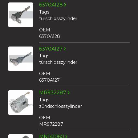
6370A128
Tags
türschlosszylinder
OEM
6370A128
6370A127
Tags
türschlosszylinder
OEM
6370A127
MR972287
Tags
zündschlosszylinder
OEM
MR972287
MN141060