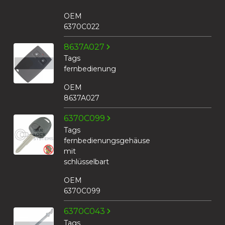
OEM
6370C022
8637A027
Tags
fernbedienung
OEM
8637A027
6370C099
Tags
fernbedienungsgehäuse
mit
schlüsselbart
OEM
6370C099
6370C043
Tags