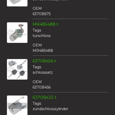
OEM
6370B675
MR485488
Tags
türschloss
OEM
MR485488
6370B456
Tags
schlosssatz
OEM
6370B456
6370B432
Tags
zündschlosszylinder