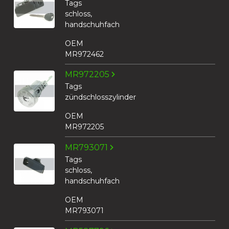
Tags
schloss,
handschuhfach
OEM
MR972462
MR972205
Tags
zündschlosszylinder
OEM
MR972205
MR793071
Tags
schloss,
handschuhfach
OEM
MR793071