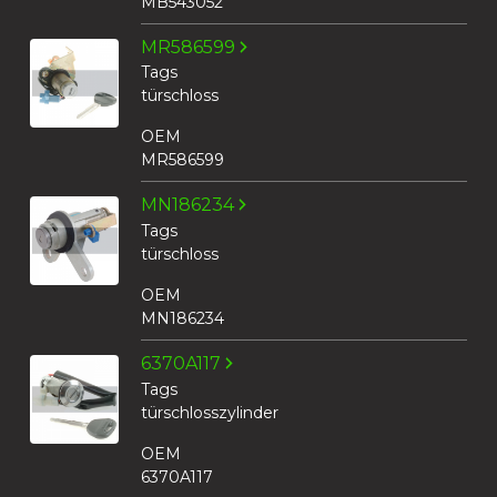
MB543052
MR586599
Tags
türschloss
OEM
MR586599
MN186234
Tags
türschloss
OEM
MN186234
6370A117
Tags
türschlosszylinder
OEM
6370A117