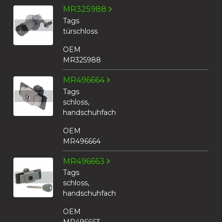
MR325988
Tags
türschloss
OEM
MR325988
MR496664
Tags
schloss,
handschuhfach
OEM
MR496664
MR496663
Tags
schloss,
handschuhfach
OEM