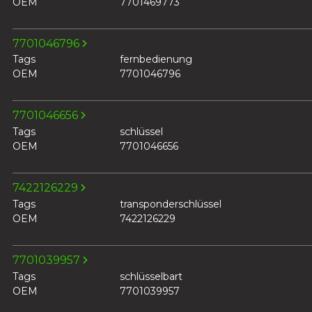
OEM
7701469773
7701046796
Tags
fernbedienung
OEM
7701046796
7701046656
Tags
schlüssel
OEM
7701046656
7422126229
Tags
transponderschlüssel
OEM
7422126229
7701039957
Tags
schlüsselbart
OEM
7701039957