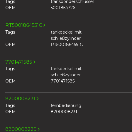
Tags
transponderschlüssel
OEM
5001854726
RT5001864551C
Tags
tankdeckel mit
schließzylinder
OEM
RT5001864551C
7701471585
Tags
tankdeckel mit
schließzylinder
OEM
7701471585
8200008231
Tags
fernbedienung
OEM
8200008231
8200008229