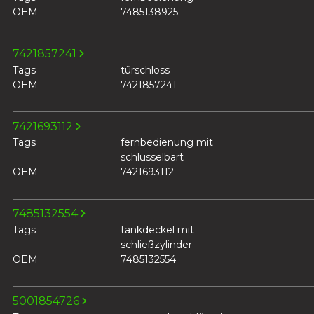
OEM
7485138925
7421857241
Tags
türschloss
OEM
7421857241
7421693112
Tags
fernbedienung mit
schlüsselbart
OEM
7421693112
7485132554
Tags
tankdeckel mit
schließzylinder
OEM
7485132554
5001854726