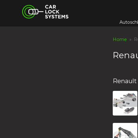
Skip
Car Lock Systems
to
content
Autosch
Car Lock Systems
Home
» Re
Renau
Renault