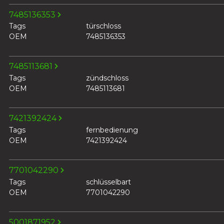
7485136353
Tags
türschloss
OEM
7485136353
7485113681
Tags
zündschloss
OEM
7485113681
7421392424
Tags
fernbedienung
OEM
7421392424
7701042290
Tags
schlüsselbart
OEM
7701042290
5001871952