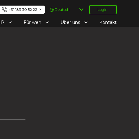
Sprache
+31 183 30 52 22
Login
auswählen
IP
Für wen
Über uns
Kontakt