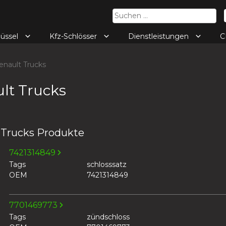
Suchen
nach:
lüssel
Kfz-Schlösser
Dienstleistungen
C
nault Trucks
lt Trucks
 Trucks Produkte
7421314849
Tags
schlosssatz
OEM
7421314849
7701469773
Tags
zündschloss