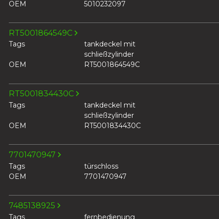
OEM
5010232097
RT5001864549C
Tags
tankdeckel mit
schließzylinder
OEM
RT5001864549C
RT5001834430C
Tags
tankdeckel mit
schließzylinder
OEM
RT5001834430C
7701470947
Tags
türschloss
OEM
7701470947
7485138925
Tags
fernbedienung