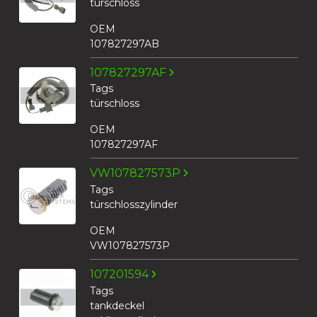
türschloss
OEM
107827297AB
107827297AF
Tags
türschloss
OEM
107827297AF
VW107827573P
Tags
türschlosszylinder
OEM
VW107827573P
107201594
Tags
tankdeckel