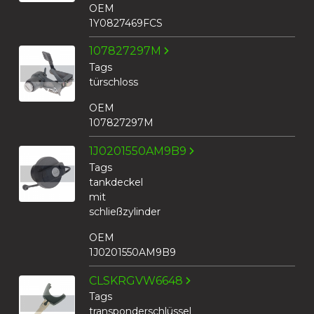
OEM
1Y0827469FCS
107827297M
Tags
türschloss
OEM
107827297M
1J0201550AM9B9
Tags
tankdeckel
mit
schließzylinder
OEM
1J0201550AM9B9
CLSKRGVW6648
Tags
transponderschlüssel