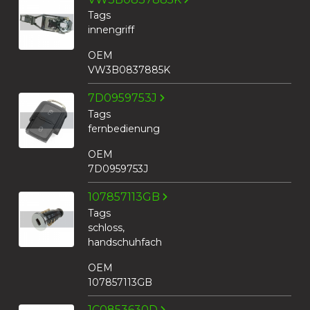
Tags
innengriff
OEM
VW3B0837885K
7D0959753J
Tags
fernbedienung
OEM
7D0959753J
107857113GB
Tags
schloss,
handschuhfach
OEM
107857113GB
1C0853630D