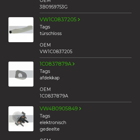
OEM
3B0959753G
VW1C0837205
Tags
türschloss
OEM
VW1C0837205
1C0837879A
Tags
afdekkap
OEM
1C0837879A
VW4B0905849
Tags
elektronisch
gedeelte