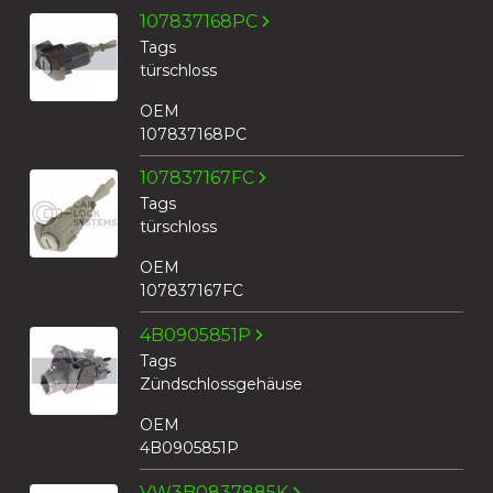
107837168PC
Tags
türschloss
OEM
107837168PC
107837167FC
Tags
türschloss
OEM
107837167FC
4B0905851P
Tags
Zündschlossgehäuse
OEM
4B0905851P
VW3B0837885K