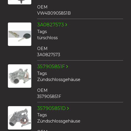
OEM
VW4B0905851B
3A0827573
Tags
türschloss
OEM
3A0827573
357905851F
Tags
Zündschlossgehäuse
OEM
357905851F
357905851D
Tags
Zündschlossgehäuse