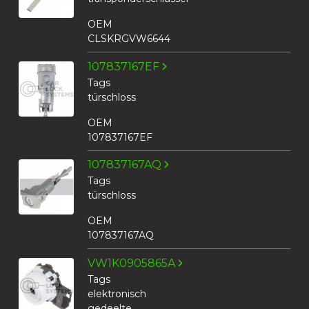
OEM
CLSKRGVW6644
107837167EF
Tags
türschloss
OEM
107837167EF
107837167AQ
Tags
türschloss
OEM
107837167AQ
VW1K0905865A
Tags
elektronisch
gedeelte