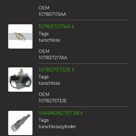
OEM
107857113AA
107837217AA
Tags
türschloss
OEM
107837217AA
107827573JE
Tags
türschloss
OEM
107827573JE
VW6N0827573B
Tags
türschlosszylinder