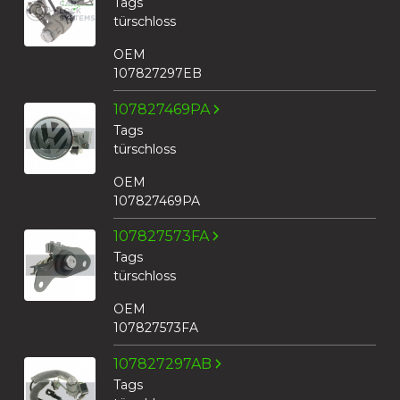
Tags
türschloss
OEM
107827297EB
107827469PA
Tags
türschloss
OEM
107827469PA
107827573FA
Tags
türschloss
OEM
107827573FA
107827297AB
Tags