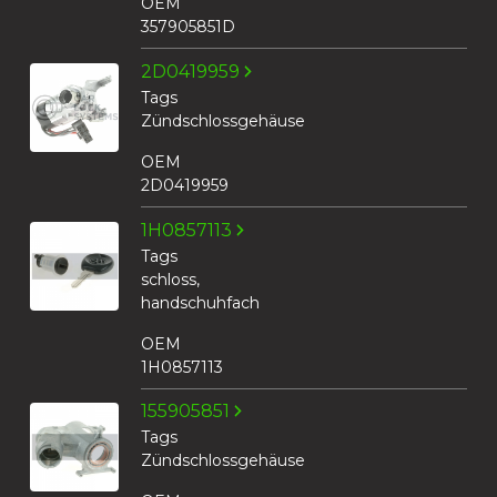
OEM
357905851D
2D0419959
Tags
Zündschlossgehäuse
OEM
2D0419959
1H0857113
Tags
schloss,
handschuhfach
OEM
1H0857113
155905851
Tags
Zündschlossgehäuse