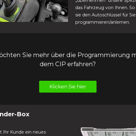
„übernehmen“ unsere Spezia
das Fahrzeug von Ihnen. S
sie den Autoschlüssel für Sie
programmieren/anlernen.
öchten Sie mehr über die Programmierung m
dem CIP erfahren?
Klicken Sie hier
nder-Box
t Ihr Kunde ein neues