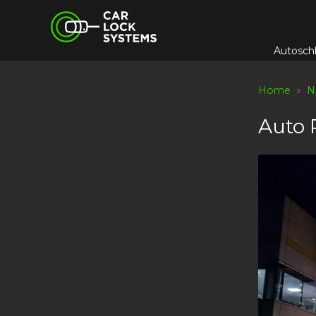
Skip
Car Lock Systems
to
content
Autosch
Car Lock Systems
Home
»
N
Auto 