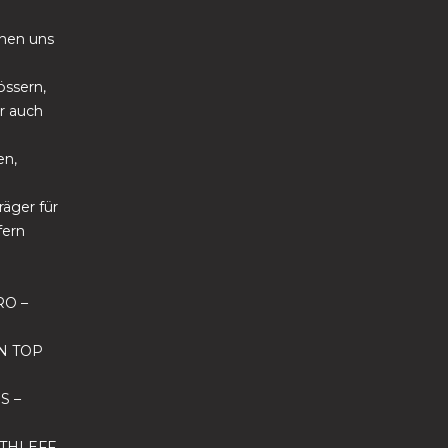
nen uns
össern,
ir auch
n,
äger für
fern
RO –
N TOP
S –
ETHLEFF