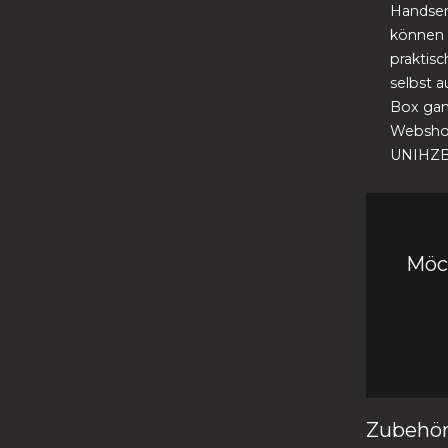
Handsen
können 
praktis
selbst 
Box gan
Webshop
UNIHZBX
Möc
Zubehör