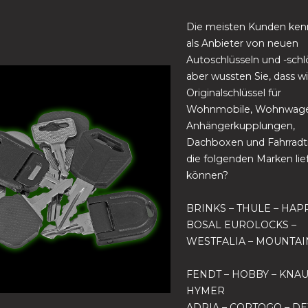
Die meisten Kunden ken
als Anbieter von neuen
Autoschlüsseln und -schl
aber wussten Sie, dass w
Originalschlüssel für
Wohnmobile, Wohnwage
Anhängerkupplungen,
Dachboxen und Fahrradtr
die folgenden Marken lie
können?
BRINKS – THULE – HAP
BOSAL EUROLOCKS –
WESTFALIA – MOUNTAI
FENDT – HOBBY – KNAU
HYMER
ADRIA – CORTOGO – D