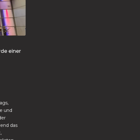
de einer
ags,
e und
der
rend das
,