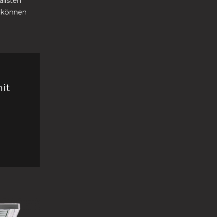
listen
o können
it