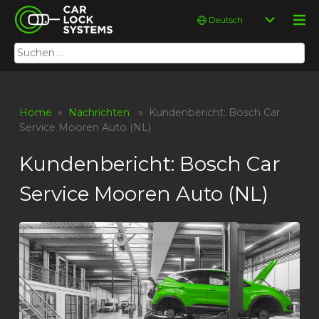
Skip
Car Lock Systems
Sprache
to
auswählen
content
Suchen
Car Lock Systems
nach:
Home
»
Nachrichten
» Kundenbericht: Bosch Car
Service Mooren Auto (NL)
Kundenbericht: Bosch Car
Service Mooren Auto (NL)