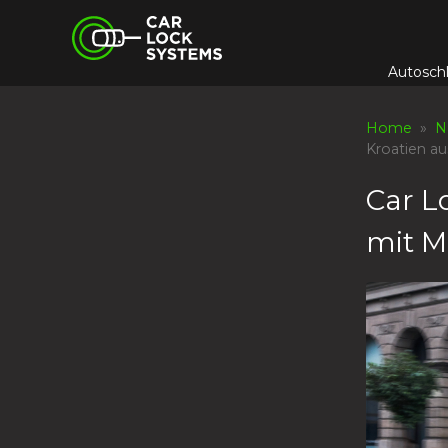
Skip
Car Lock Systems
to
content
Autosch
Car Lock Systems
Home
»
N
Kroatien au
Car L
mit M