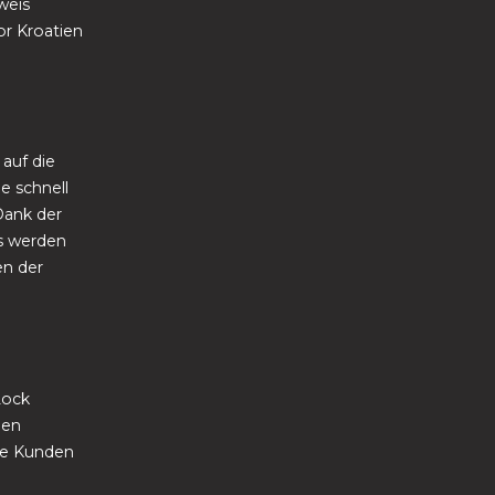
weis
or Kroatien
auf die
e schnell
Dank der
ms werden
en der
Lock
gen
die Kunden