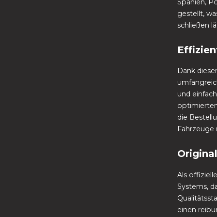
Spanien, Po
gestellt, w
schließen lä
Effizie
Dank dieser
umfangreich
und einfach
optimierten
die Bestell
Fahrzeuge 
Origina
Als offizie
Systems, da
Qualitätsst
einen reibu