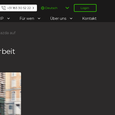
Sprache
+31 183 30 52 22
Login
auswählen
IP
Für wen
Über uns
Kontakt
azda auf
beit