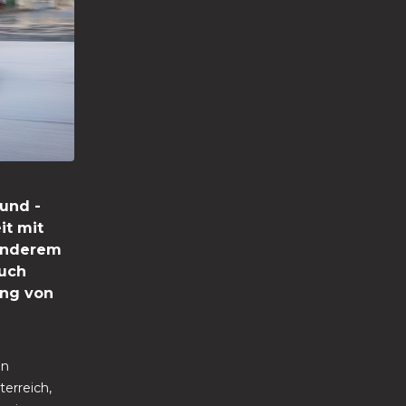
 und -
it mit
 anderem
auch
ung von
en
terreich,