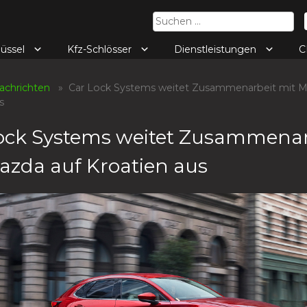
Suchen
nach:
lüssel
Kfz-Schlösser
Dienstleistungen
C
achrichten
» Car Lock Systems weitet Zusammenarbeit mit M
s
ock Systems weitet Zusammenar
azda auf Kroatien aus