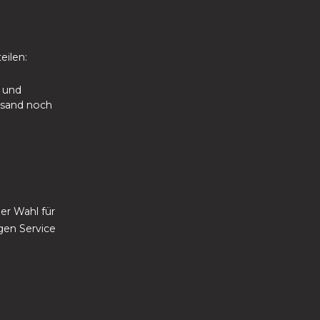
eilen:
t und
ersand noch
er Wahl für
gen Service