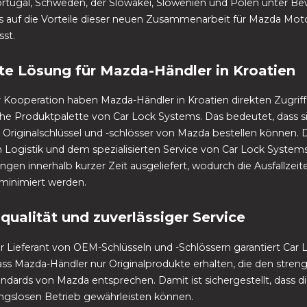
rtugal, Schweden, der Slowakei, Slowenien und Polen unter Be
as auf die Vorteile dieser neuen Zusammenarbeit für Mazda Mot
sst.
nte Lösung für Mazda-Händler in Kroatien
 Kooperation haben Mazda-Händler in Kroatien direkten Zugriff 
e Produktpalette von Car Lock Systems. Das bedeutet, dass si
 Originalschlüssel und -schlösser von Mazda bestellen können. 
 Logistik und dem spezialisierten Service von Car Lock Syste
ungen innerhalb kurzer Zeit ausgeliefert, wodurch die Ausfallzeit
minimiert werden.
lqualität und zuverlässiger Service
ller Lieferant von OEM-Schlüsseln und -Schlössern garantiert Car 
ss Mazda-Händler nur Originalprodukte erhalten, die den stren
andards von Mazda entsprechen. Damit ist sichergestellt, dass 
ngslosen Betrieb gewährleisten können.