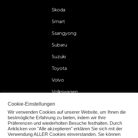
Skoda
Smart
Ssangyong
Subaru
Suzuki
Toyota
Volvo
Volkswagen
Cookie-Einstellungen
Wir verwenden Cookies auf unserer Website, um Ihnen die
bestmögliche Erfahrung zu bieten, indem wir Ihre
2026 © Car Lock Systems
Präferenzen und wiederholten Besuche festhalten. Durch
Anklicken von "Alle akzeptieren" erklären Sie sich mit der
Verwendung ALLER Cookies einverstanden. Sie können