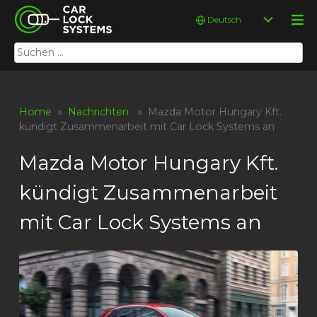
Skip
Car Lock Systems
Sprache
to
auswählen
content
Suchen
Car Lock Systems
nach:
Home
»
Nachrichten
» Mazda Motor Hungary Kft.
kündigt Zusammenarbeit mit Car Lock Systems an
Mazda Motor Hungary Kft.
kündigt Zusammenarbeit
mit Car Lock Systems an