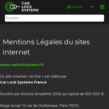
Skip
Car Lock Systems
Sprache
to
auswählen
content
Suchen
Car Lock Systems
nach:
Mentions Légales du sites
internet
www.carlocksystems.fr
Ce site Internet « le Site » est édité par:
Car Lock Systems France
Société par Actions Simplifiée (SAS) au captial de 600 000 €.
Siège social: 14 rue de Dunkerque, Paris 75010.