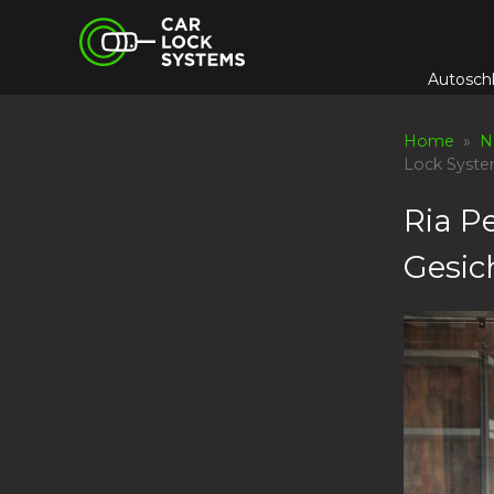
Skip
Car Lock Systems
to
content
Autosch
Car Lock Systems
Home
»
N
Lock Syst
Ria Pe
Gesic