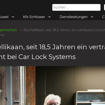
Suchen
nach:
lüssel
Kfz-Schlösser
Dienstleistungen
C
achrichten
» Ria Pellikaan, seit 18,5 Jahren ein vertrautes Gesic
ems
llikaan, seit 18,5 Jahren ein vert
ht bei Car Lock Systems