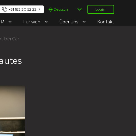
Sprache
+31 183 30 52 22
Login
auswählen
IP
Für wen
Über uns
Kontakt
ht bei Car
rautes