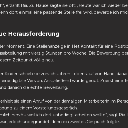
h“, erzählt Ria. Zu Hause sagte sie oft: „Heute war ich wieder be
nn dort einmal eine passende Stelle frei wird, bewerbe ich mic
ue Herausforderung
r Moment. Eine Stellenanzeige in Het Kontakt für eine Positio
sabteilung mit vierzig Stunden pro Woche. Die Bewerbung per
diesem Zeitpunkt völlig neu.
hrer Kinder schrieb sie zunächst ihren Lebenslauf von Hand, danac
r eine digitale Version. Anschließend wurde geübt. Zuerst eine T
 und danach die echte Bewerbung.
 erhielt sie einen Anruf von der damaligen Mitarbeiterin im Pers
ladung zu einem Vorstellungsgespräch.
mlich nervös, weil ich dort unbedingt arbeiten wollte“, sagt Ria.
war jedoch unbegründet, denn ein zweites Gespräch folgte.