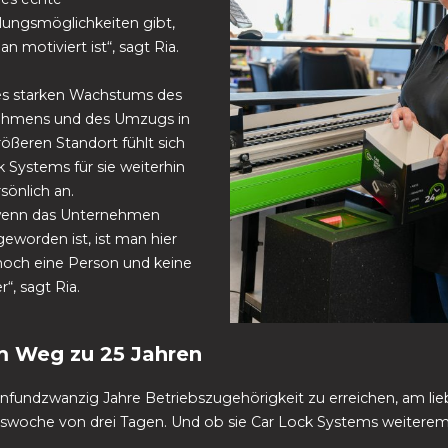
lungsmöglichkeiten gibt,
 motiviert ist“, sagt Ria.
es starken Wachstums des
ehmens und des Umzugs in
ößeren Standort fühlt sich
 Systems für sie weiterhin
sönlich an.
wenn das Unternehmen
eworden ist, ist man hier
och eine Person und keine
, sagt Ria.
m Weg zu 25 Jahren
fünfundzwanzig Jahre Betriebszugehörigkeit zu erreichen, am li
itswoche von drei Tagen. Und ob sie Car Lock Systems weitere