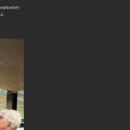
earbeitet
ür.