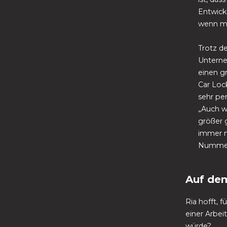
Entwick
wenn man
Trotz d
Untern
einen gr
Car Lock
sehr per
„Auch 
größer g
immer n
Nummer“
Auf de
Ria hofft, 
einer Arbe
würde?