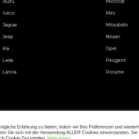
Isuzu
Microcar
Iveco
Mini
Jaguar
Mitsubishi
Jeep
Nissan
Kia
Opel
Lada
Peugeot
Lancia
Porsche
Impressum
Allgemeinen Geschäftsbedin
gliche Erfahrung zu bieten, indem wir Ihre Präferenzen und wiederh
lären Sie sich mit der Verwendung ALLER Cookies einverstanden. Sie
ch Cookie-Typ erteilen.
Mehr lesen