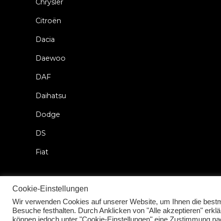
Chrysler
Citroën
Dacia
Daewoo
DAF
Daihatsu
Dodge
DS
Fiat
Cookie-Einstellungen
Wir verwenden Cookies auf unserer Website, um Ihnen die bestmö
2026 © Car Lock Systems
Besuche festhalten. Durch Anklicken von "Alle akzeptieren" erk
können jedoch unter "Cookie-Einstellungen" eine Zustimmung na