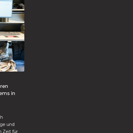
eren
tems in
ch
nge und
 Zeit für