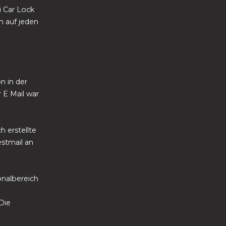
i Car Lock
h auf jeden
n in der
 E Mail war
h erstellte
estmail an
onalbereich
 Die