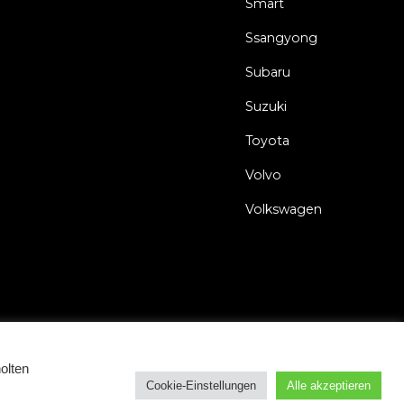
Smart
Ssangyong
Subaru
Suzuki
Toyota
Volvo
Volkswagen
gungen
Datenerfassung und -verarbeitung
Cookie Erklärung
olten
Cookie-Einstellungen
Alle akzeptieren