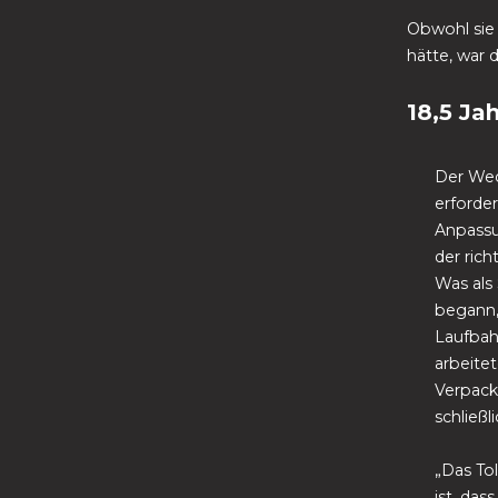
Obwohl sie
hätte, war d
18,5 Ja
Der Wech
erforde
Anpassu
der rich
Was als
begann, 
Laufbah
arbeitet
Verpack
schließl
„Das To
ist, das