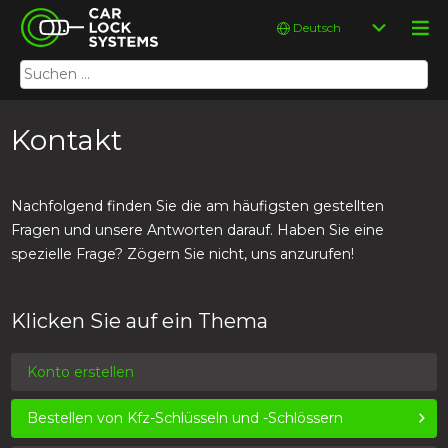
Skip
Car Lock Systems
Sprache
to
auswählen
content
Suchen
Car Lock Systems
nach:
Kontakt
Nachfolgend finden Sie die am häufigsten gestellten
Fragen und unsere Antworten darauf. Haben Sie eine
spezielle Frage? Zögern Sie nicht, uns anzurufen!
Klicken Sie auf ein Thema
Konto erstellen
Bestellen von Kfz-Schlüsseln und -Schlössern