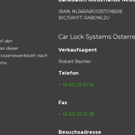
IBAN: NL56RABO0357018508
BIC/SWIFT: RABONL2U
Car Lock Systems Österr
ll den
ei dieser
Verkaufsagent
rosseriewerkstatt nach
Robert Bachler
ems.
Telefon
+ 43 421 22 81 66
Fax
+ 43 421 24 53 28
Besuchsadresse