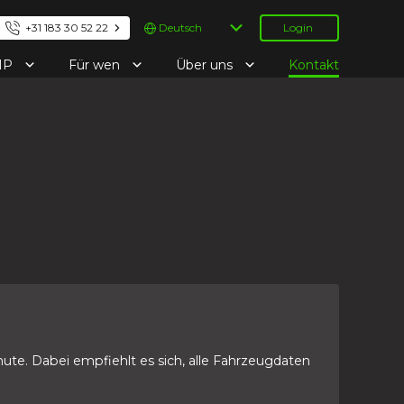
Sprache
+31 183 30 52 22
Login
auswählen
IP
Für wen
Über uns
Kontakt
ute. Dabei empfiehlt es sich, alle Fahrzeugdaten