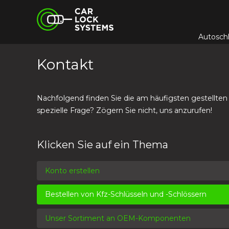
Skip
Car Lock Systems
to
content
Autosch
Car Lock Systems
Kontakt
Nachfolgend finden Sie die am häufigsten gestellten
spezielle Frage? Zögern Sie nicht, uns anzurufen!
Klicken Sie auf ein Thema
Konto erstellen
Bestellen von Kfz-Schlüsseln und -Schlössern
Unser Sortiment an OEM-Komponenten