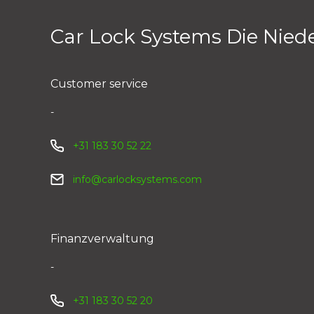
Car Lock Systems Die Nied
Customer service
-
+31 183 30 52 22
info@carlocksystems.com
Finanzverwaltung
-
+31 183 30 52 20