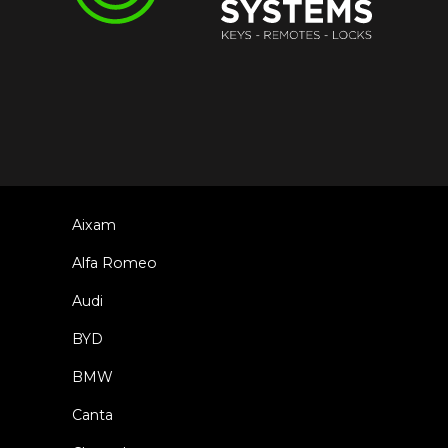
Aixam
Alfa Romeo
Audi
BYD
BMW
Canta