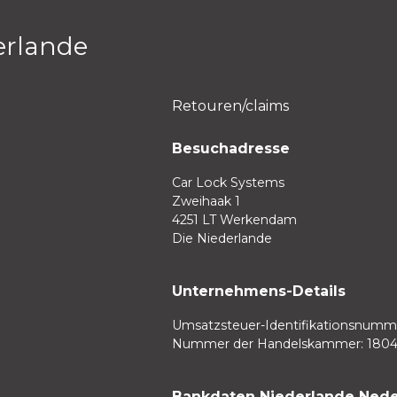
geben Sie den Schlüsselcode ein und schließen Sie die Bes
Artikelnummer? Dann können Sie auch direkt nach der Art
erlande
müssen Sie dann nur noch die Fahrgestellnummer eingeb
Retouren/claims
Besuchadresse
Car Lock Systems
Zweihaak 1
4251 LT Werkendam
Die Niederlande
Unternehmens-Details
Umsatzsteuer-Identifikationsnumme
Nummer der Handelskammer: 180
Bankdaten Niederlande Nede