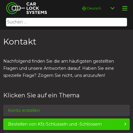
Skip
Car Lock Systems
Sprache
to
auswählen
content
Suchen
Car Lock Systems
nach:
Kontakt
Nachfolgend finden Sie die am häufigsten gestellten
Fragen und unsere Antworten darauf. Haben Sie eine
spezielle Frage? Zögern Sie nicht, uns anzurufen!
Klicken Sie auf ein Thema
Konto erstellen
Bestellen von Kfz-Schlüsseln und -Schlössern